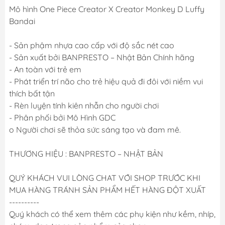
Mô hình One Piece Creator X Creator Monkey D Luffy
Bandai
- Sản phậm nhựa cao cấp với độ sắc nét cao
- Sản xuất bởi BANPRESTO – Nhật Bản Chính hãng
- An toàn với trẻ em
- Phát triển trí não cho trẻ hiệu quả đi đôi với niềm vui
thích bất tận
- Rèn luyện tính kiên nhẫn cho người chơi
- Phân phối bởi Mô Hình GDC
o Người chơi sẽ thỏa sức sáng tạo và đam mê.
THƯƠNG HIỆU : BANPRESTO – NHẬT BẢN
QUÝ KHÁCH VUI LÒNG CHAT VỚI SHOP TRƯỚC KHI
MUA HÀNG TRÁNH SẢN PHẨM HẾT HÀNG ĐỘT XUẤT
----------
Quý khách có thể xem thêm các phụ kiện như kềm, nhíp,