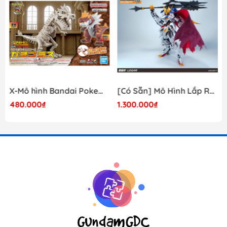
X-Mô hình Bandai Pokemon PLAMO COLLECTION Fossil Pokemon Series Tyrantrum
[Có Sẵn] Mô Hình Lắp Ráp 1/60 Barbatos Logar Wolf Remains Meavy Industries
480.000₫
1.300.000₫