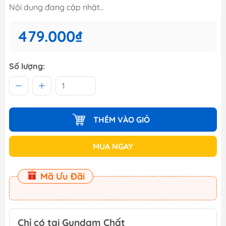
Nội dung đang cập nhật...
479.000₫
Số lượng:
THÊM VÀO GIỎ
MUA NGAY
Mã Ưu Đãi
Chỉ có tại Gundam Chất