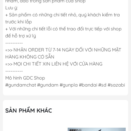
nhám, dao trong sản phẩm của shop
Lưu ý:
+ Sản phẩm có những chi tiết nhỏ, quý khách kiểm tra
trước khi lắp
+ Với những chi tiết lỗi có thể trao đổi trực tiếp với shop
để hỗ trợ xử lý
----------
=>> NHẬN ORDER TỪ 7-14 NGÀY ĐỐI VỚI NHỮNG MẶT
HÀNG KHÔNG CÓ SẴN
=>> MỌI CHI TIẾT XIN LIÊN HỆ VỚI CỬA HÀNG
----------
Mô hình GDC Shop
#gundamchat #gundam #gunpla #bandai #sd #sazabi
SẢN PHẨM KHÁC