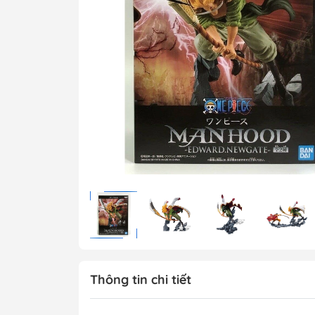
MG 1/100 Gundam
Grade)
MGEX Gundam ( 
Grade Ver.ka)
PG Gundam (Perf
Grade)
Mega Size Gund
Gundam Bandai
Gundam Daban
Gundam Jijia
Thông tin chi tiết