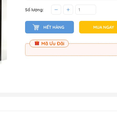
 (Master
Số lượng:
Master
HẾT HÀNG
MUA NGAY
ect
Mã Ưu Đãi
am
Dụng Cụ Dspia