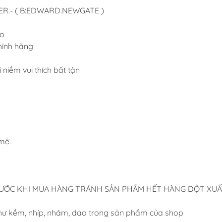
ER.- ( B:EDWARD.NEWGATE )
Dụng Cụ Hobb
Dụng Cụ Stedi
ao
Sơn Jumpwind
hính hãng
Dụng Cụ Ustar 
i niềm vui thích bất tận
Mô Hình
Phụ kiện Tami
Bút kẻ ( tô, bút
Sơn, Dụng Cụ 
Sơn Vallejo Tâ
mê.
Sơn Tamiya
Sơn BT
Sơn Sunin 7
RƯỚC KHI MUA HÀNG TRÁNH SẢN PHẨM HẾT HÀNG ĐỘT XUẤ
Sơn Gaia
hư kềm, nhíp, nhám, dao trong sản phẩm của shop