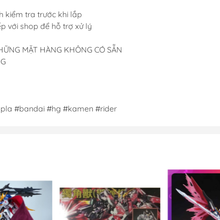
 kiểm tra trước khi lắp
iếp với shop để hỗ trợ xử lý
 NHỮNG MẶT HÀNG KHÔNG CÓ SẴN
NG
la #bandai #hg #kamen #rider