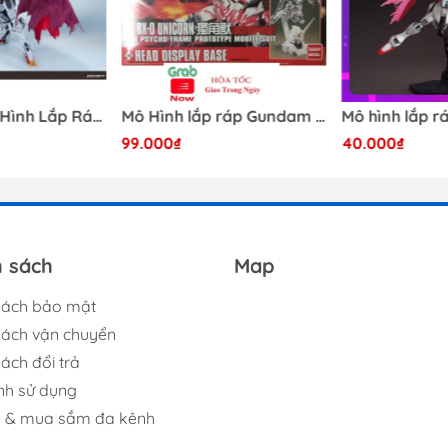
[Có Sẵn] Mô Hình Lắp Ráp 1/60 Barbatos Logar Wolf Remains Meavy Industries
Mô Hình lắp ráp Gundam HG RX-0 Unicorn Gundam Destroy Mode 100 Daban
99.000₫
40.000₫
h sách
Map
sách bảo mật
sách vận chuyển
ách đổi trả
nh sử dụng
ệ & mua sắm đa kênh