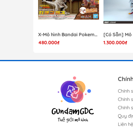
Mô hình Lắp Ráp Bandai Star Wars 1/72 Perfect Grade Millennium Falcon [2375614]
X-Mô hình Bandai Pokemon PLAMO COLLECTION Fossil Pokemon Series Tyrantrum
480.000₫
1.300.000₫
17.000.000₫
Chín
Chính 
Chính 
Chính s
Quy đị
Liên h