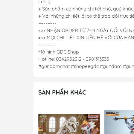
Lưu ý:
+ Sản phẩm có những chi tiết nhỏ, quý khách
+ Với những chi tiết lỗi có thể trao đổi trực t
----------
=>> NHẬN ORDER TỪ 7-14 NGÀY ĐỐI VỚI
=>> MỌI CHI TIẾT XIN LIÊN HỆ VỚI CỬA HÀ
----------
Mô hình GDC Shop
Hotline: 0342952312 - 0981313335
#gundamchat #shopeegdc #gundam #gunp
SẢN PHẨM KHÁC
- 41%