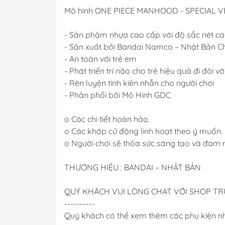
Mô hình ONE PIECE MANHOOD - SPECIAL V
- Sản phậm nhựa cao cấp với độ sắc nét c
- Sản xuất bởi Bandai Namco – Nhật Bản C
- An toàn với trẻ em
- Phát triển trí não cho trẻ hiệu quả đi đôi vớ
- Rèn luyện tính kiên nhẫn cho người chơi
- Phân phối bởi Mô Hình GDC
o Các chi tiết hoàn hảo.
o Các khớp cử động linh hoạt theo ý muốn.
o Người chơi sẽ thỏa sức sáng tạo và đam 
THƯƠNG HIỆU : BANDAI – NHẬT BẢN
QUÝ KHÁCH VUI LÒNG CHAT VỚI SHOP T
----------
Quý khách có thể xem thêm các phụ kiện n