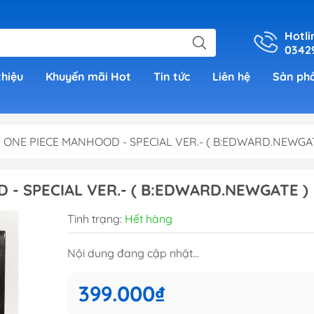
Hotli
0342
thiệu
Khuyến mãi Hot
Tin tức
Liên hệ
Sản ph
h ONE PIECE MANHOOD - SPECIAL VER.- ( B:EDWARD.NEWGA
er
- SPECIAL VER.- ( B:EDWARD.NEWGATE )
h Grade )
Tình trạng:
Hết hàng
 (Real
Nội dung đang cập nhật...
00)
399.000₫