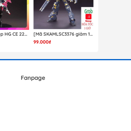
Mô hình lắp ráp HG CE 224 Destiny Revive Daban [TẶNG WING EFFECT]
[Mã SKAMLSC3376 giảm 10% đơn 100K] Mô Hình lắp ráp Gundam HG Unicorn Gundam 02 Banshee (Destroy Mode) 134 Daban
99.000₫
Liên hệ
Fanpage