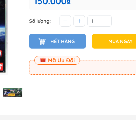
150.000₫
 (Master
Số lượng:
Master
ect
HẾT HÀNG
MUA NGAY
am
Mã Ưu Đãi
Dụng Cụ Dspia