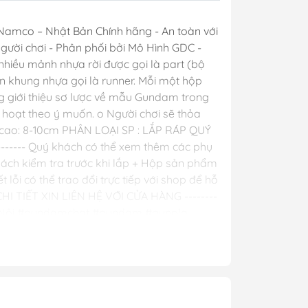
y Mio
Namco – Nhật Bản Chính hãng - An toàn với
o người chơi - Phân phối bởi Mô Hình GDC -
nhiều mảnh nhựa rời được gọi là part (bộ
ên khung nhựa gọi là runner. Mỗi một hộp
- Phụ Kiện
g giới thiệu sơ lược về mẫu Gundam trong
 hoạt theo ý muốn. o Người chơi sẽ thỏa
ya
cao: 8-10cm PHÂN LOẠI SP : LẮP RÁP QUÝ
 lông, cọ)
-- Quý khách có thể xem thêm các phụ
hách kiểm tra trước khi lắp + Hộp sản phẩm
Mr Hobby
ỗi có thể trao đổi trực tiếp với shop để hỗ
y Ba Nha
I TIẾT XIN LIÊN HỆ VỚI CỬA HÀNG --------
 Hà Nội #gundamchat #gundam #gunpla