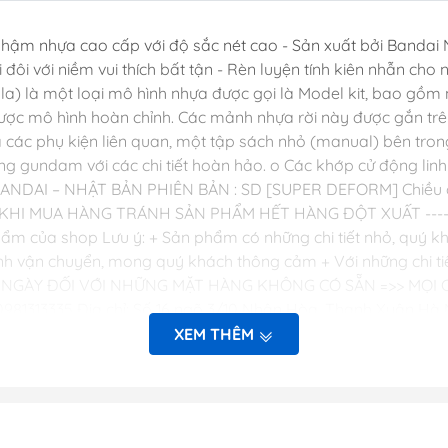
Dụng Cụ Hobb
hậm nhựa cao cấp với độ sắc nét cao - Sản xuất bởi Bandai 
Dụng Cụ Stedi
đi đôi với niềm vui thích bất tận - Rèn luyện tính kiên nhẫn ch
Sơn Jumpwind
a) là một loại mô hình nhựa được gọi là Model kit, bao gồm 
ẽ được mô hình hoàn chỉnh. Các mảnh nhựa rời này được gắn tr
Dụng Cụ Ustar 
ác phụ kiện liên quan, một tập sách nhỏ (manual) bên tron
Mô Hình
g gundam với các chi tiết hoàn hảo. o Các khớp cử động linh
Phụ kiện Tami
BANDAI – NHẬT BẢN PHIÊN BẢN : SD [SUPER DEFORM] Chiều 
Bút kẻ ( tô, bút
I MUA HÀNG TRÁNH SẢN PHẨM HẾT HÀNG ĐỘT XUẤT --------
hẩm của shop Lưu ý: + Sản phẩm có những chi tiết nhỏ, quý k
Sơn, Dụng Cụ 
h vận chuyển, mong quý khách thông cảm + Với những chi tiết l
Sơn Vallejo Tâ
7-14 NGÀY ĐỐI VỚI NHỮNG MẶT HÀNG KHÔNG CÓ SẴN =>> MỌI CH
Sơn Tamiya
- 0981313335 Địa chỉ: Số 16 ngõ 3/10 Nhân Hòa, Thanh Xuân
Sơn BT
XEM THÊM
Sơn Sunin 7
Sơn Gaia