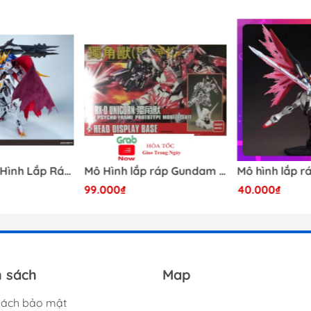
[Có Sẵn] Mô Hình Lắp Ráp 1/60 Barbatos Logar Wolf Remains Meavy Industries
Mô Hình lắp ráp Gundam HG RX-0 Unicorn Gundam Destroy Mode 100 Daban
99.000₫
40.000₫
h sách
Map
sách bảo mật