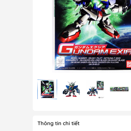
MG 1/100 Gundam
Grade)
MGEX Gundam ( 
Grade Ver.ka)
PG Gundam (Perf
Grade)
Mega Size Gund
Gundam Bandai
Gundam Daban
Gundam Jijia
Thông tin chi tiết