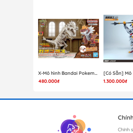
- 41%
Mô hình Lắp Ráp Bandai Star Wars 1/72 Perfect Grade Millennium Falcon [2375614]
X-Mô hình Bandai Pokemon PLAMO COLLECTION Fossil Pokemon Series Tyrantrum
480.000₫
1.300.000₫
17.000.000₫
Chín
Chính 