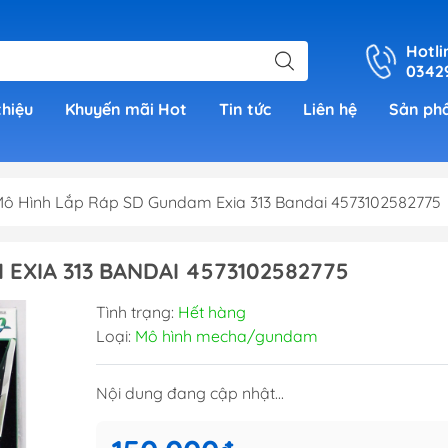
Hotli
0342
thiệu
Khuyến mãi Hot
Tin tức
Liên hệ
Sản ph
ô Hình Lắp Ráp SD Gundam Exia 313 Bandai 4573102582775
er
EXIA 313 BANDAI 4573102582775
h Grade )
Tình trạng:
Hết hàng
Loại:
Mô hình mecha/gundam
 (Real
Nội dung đang cập nhật...
00)