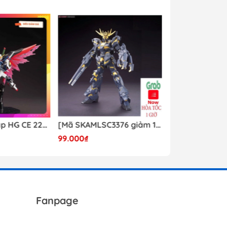
Mô hình lắp ráp HG CE 224 Destiny Revive Daban [TẶNG WING EFFECT]
[Mã SKAMLSC3376 giảm 10% đơn 100K] Mô Hình lắp ráp Gundam HG Unicorn Gundam 02 Banshee (Destroy Mode) 134 Daban
99.000₫
Liên hệ
Fanpage