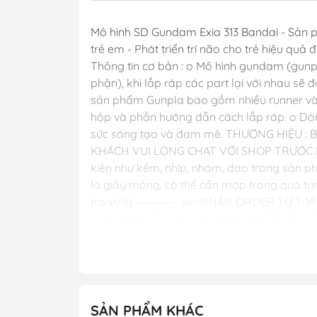
Mô hình SD Gundam Exia 313 Bandai - Sản p
trẻ em - Phát triển trí não cho trẻ hiệu quả 
Thông tin cơ bản : o Mô hình gundam (gunpl
phận), khi lắp ráp các part lại với nhau s
sản phẩm Gunpla bao gồm nhiều runner và c
hộp và phần hướng dẫn cách lắp ráp. o Dòn
sức sáng tạo và đam mê. THƯƠNG HIỆU : 
KHÁCH VUI LÒNG CHAT VỚI SHOP TRƯỚC KH
kiện như kềm, nhíp, nhám, dao trong sản p
là giấy mỏng, có thể cấn móp trong quá trìn
trợ xử lý ---------- =>> NHẬN ORDER TỪ 
-- Mô hình GDC Shop Hotline: 0342952312 
#bandai #sd #shopeegdc
SẢN PHẨM KHÁC