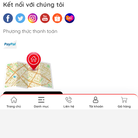
Kết nối với chúng tôi
Phương thức thanh toán
Hệ thống cửa hàng
Trang chủ
Danh mục
Liên hệ
Tài khoản
Giỏ hàng
Bản quyền thuộc về GundamGDC. Cung cấp bởi Sapo.