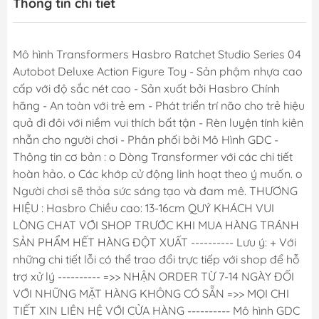
Thông tin chi tiết
Mô hình Transformers Hasbro Ratchet Studio Series 04
Autobot Deluxe Action Figure Toy - Sản phậm nhựa cao
cấp với độ sắc nét cao - Sản xuất bởi Hasbro Chính
hãng - An toàn với trẻ em - Phát triển trí não cho trẻ hiệu
quả đi đôi với niềm vui thích bất tận - Rèn luyện tính kiên
nhẫn cho người chơi - Phân phối bởi Mô Hình GDC -
Thông tin cơ bản : o Dòng Transformer với các chi tiết
hoàn hảo. o Các khớp cử động linh hoạt theo ý muốn. o
Người chơi sẽ thỏa sức sáng tạo và đam mê. THƯƠNG
HIỆU : Hasbro Chiều cao: 13-16cm QUÝ KHÁCH VUI
LÒNG CHAT VỚI SHOP TRƯỚC KHI MUA HÀNG TRÁNH
SẢN PHẨM HẾT HÀNG ĐỘT XUẤT ---------- Lưu ý: + Với
những chi tiết lỗi có thể trao đổi trực tiếp với shop để hỗ
trợ xử lý ---------- =>> NHẬN ORDER TỪ 7-14 NGÀY ĐỐI
VỚI NHỮNG MẶT HÀNG KHÔNG CÓ SẴN =>> MỌI CHI
TIẾT XIN LIÊN HỆ VỚI CỬA HÀNG ---------- Mô hình GDC