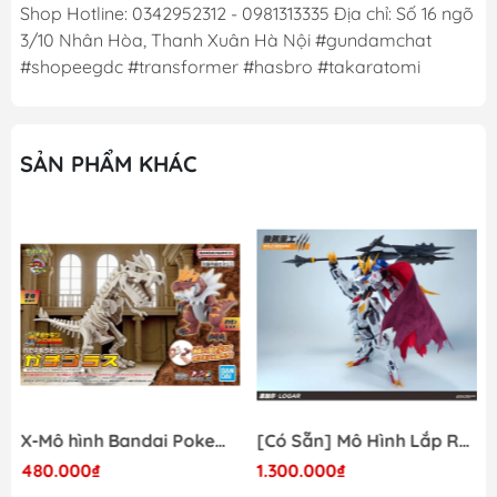
Shop Hotline: 0342952312 - 0981313335 Địa chỉ: Số 16 ngõ
3/10 Nhân Hòa, Thanh Xuân Hà Nội #gundamchat
#shopeegdc #transformer #hasbro #takaratomi
SẢN PHẨM KHÁC
X-Mô hình Bandai Pokemon PLAMO COLLECTION Fossil Pokemon Series Tyrantrum
[Có Sẵn] Mô Hình Lắp Ráp 1/60 Barbatos Logar Wolf Remains Meavy Industries
480.000₫
1.300.000₫