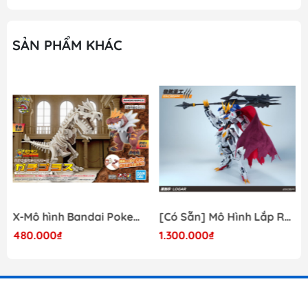
SẢN PHẨM KHÁC
X-Mô hình Bandai Pokemon PLAMO COLLECTION Fossil Pokemon Series Tyrantrum
[Có Sẵn] Mô Hình Lắp Ráp 1/60 Barbatos Logar Wolf Remains Meavy Industries
480.000₫
1.300.000₫