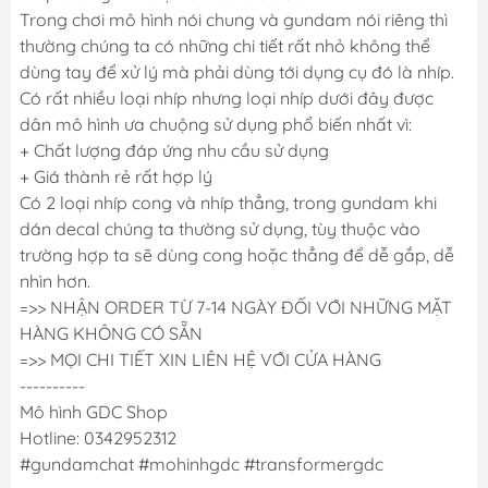
Trong chơi mô hình nói chung và gundam nói riêng thì
thường chúng ta có những chi tiết rất nhỏ không thể
dùng tay để xử lý mà phải dùng tới dụng cụ đó là nhíp.
Có rất nhiều loại nhíp nhưng loại nhíp dưới đây được
dân mô hình ưa chuộng sử dụng phổ biến nhất vì:
+ Chất lượng đáp ứng nhu cầu sử dụng
+ Giá thành rẻ rất hợp lý
Có 2 loại nhíp cong và nhíp thẳng, trong gundam khi
dán decal chúng ta thường sử dụng, tùy thuộc vào
trường hợp ta sẽ dùng cong hoặc thẳng để dễ gắp, dễ
nhìn hơn.
=>> NHẬN ORDER TỪ 7-14 NGÀY ĐỐI VỚI NHỮNG MẶT
HÀNG KHÔNG CÓ SẴN
=>> MỌI CHI TIẾT XIN LIÊN HỆ VỚI CỬA HÀNG
----------
Mô hình GDC Shop
Hotline: 0342952312
#gundamchat #mohinhgdc #transformergdc