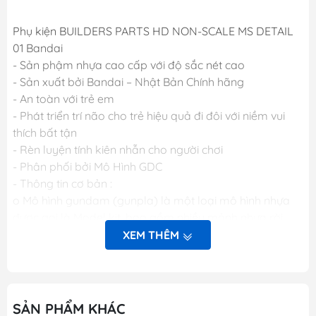
Phụ kiện BUILDERS PARTS HD NON-SCALE MS DETAIL
01 Bandai
- Sản phậm nhựa cao cấp với độ sắc nét cao
- Sản xuất bởi Bandai – Nhật Bản Chính hãng
- An toàn với trẻ em
- Phát triển trí não cho trẻ hiệu quả đi đôi với niềm vui
thích bất tận
- Rèn luyện tính kiên nhẫn cho người chơi
- Phân phối bởi Mô Hình GDC
- Thông tin cơ bản :
o Mô hình gundam (gunpla) là một loại mô hình nhựa
được gọi là Model kit, bao gồm nhiều mảnh nhựa rời
được gọi là part (bộ phận), khi lắp ráp các part lại với
XEM THÊM
nhau sẽ được mô hình hoàn chỉnh. Các mảnh nhựa rời
này được gắn trên khung nhựa gọi là runner. Mỗi một
hộp sản phẩm Gunpla bao gồm nhiều runner và các
phụ kiện liên quan, một tập sách nhỏ (manual) bên
SẢN PHẨM KHÁC