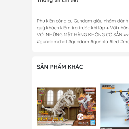
Thông tin chi tiết
Phụ kiện công cụ Gundam giấy nhám đánh bó
quý khách kiểm tra trước khi lắp + Với những
VỚI NHỮNG MẶT HÀNG KHÔNG CÓ SẴN =>> MỌI
#gundamchat #gundam #gunpla #led #m
SẢN PHẨM KHÁC
- 41%