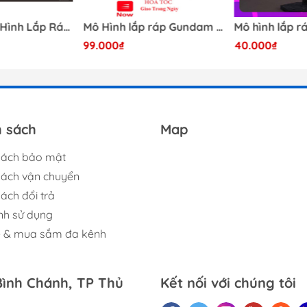
[Có Sẵn] Mô Hình Lắp Ráp 1/60 Barbatos Logar Wolf Remains Meavy Industries
Mô Hình lắp ráp Gundam HG RX-0 Unicorn Gundam Destroy Mode 100 Daban
99.000₫
40.000₫
h sách
Map
sách bảo mật
sách vận chuyển
ách đổi trả
nh sử dụng
ệ & mua sắm đa kênh
Bình Chánh, TP Thủ
Kết nối với chúng tôi