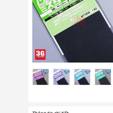
MG 1/100 Gundam
Grade)
MGEX Gundam ( 
Grade Ver.ka)
PG Gundam (Perf
Grade)
Mega Size Gund
Gundam Bandai
Gundam Daban
Gundam Jijia