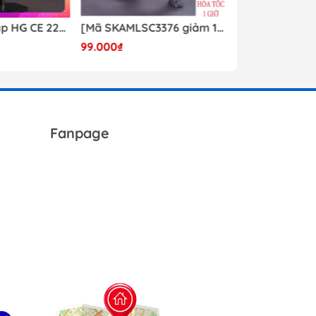
Mô hình lắp ráp HG CE 224 Destiny Revive Daban [TẶNG WING EFFECT]
[Mã SKAMLSC3376 giảm 10% đơn 100K] Mô Hình lắp ráp Gundam HG Unicorn Gundam 02 Banshee (Destroy Mode) 134 Daban
99.000₫
Liên hệ
Fanpage