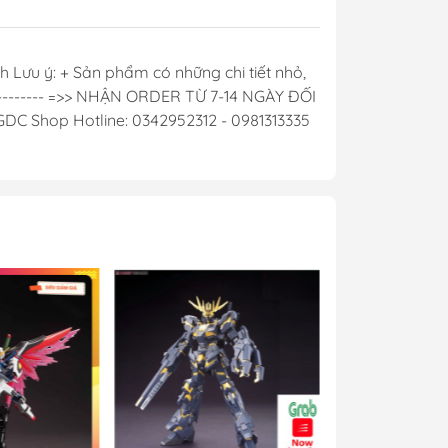
y Mio
Lưu ý: + Sản phẩm có những chi tiết nhỏ,
lý ---------- =>> NHẬN ORDER TỪ 7-14 NGÀY ĐỐI
- Phụ Kiện
C Shop Hotline: 0342952312 - 0981313335
ya
 lông, cọ)
Mr Hobby
y Ba Nha