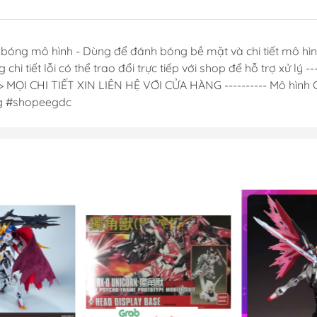
Dụng Cụ Hobb
Dụng Cụ Stedi
ng mô hình - Dùng để đánh bóng bề mặt và chi tiết mô hình 
Sơn Jumpwind
 chi tiết lỗi có thể trao đổi trực tiếp với shop để hỗ trợ xử 
Dụng Cụ Ustar 
 CHI TIẾT XIN LIÊN HỆ VỚI CỬA HÀNG ---------- Mô hình GD
Mô Hình
g #shopeegdc
Phụ kiện Tami
Bút kẻ ( tô, bút
Sơn, Dụng Cụ 
Sơn Vallejo Tâ
Sơn Tamiya
Sơn BT
Sơn Sunin 7
Sơn Gaia