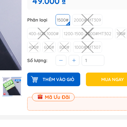
49.000 ₫
 (Master
Master
Phân loại
1500#
2000# MT309
400-600-1000#
1200-1500-2000#MT302
180#
ect
400#
600#
800#
1000# MT307
am
Số lượng:
THÊM VÀO GIỎ
MUA NGAY
Mã Ưu Đãi
Dụng Cụ Dspia