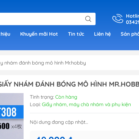
Hotli
0342
thiệu
Khuyến mãi Hot
Tin tức
Liên hệ
Sản ph
ấy nhám đánh bóng mô hình Mr.hobby
er
GIẤY NHÁM ĐÁNH BÓNG MÔ HÌNH MR.HOB
h Grade )
Tình trạng:
Còn hàng
Loại:
Giấy nhám, máy chà nhám và phụ kiện
 (Real
Nội dung đang cập nhật...
00)