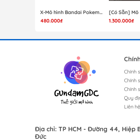
Mô hình Lắp Ráp Bandai Star Wars 1/72 Perfect Grade Millennium Falcon [2375614]
X-Mô hình Bandai Pokemon PLAMO COLLECTION Fossil Pokemon Series Tyrantrum
480.000₫
1.300.000₫
17.000.000₫
Chín
Chính 
Chính 
Chính s
Quy đị
Liên h
Địa chỉ: TP HCM - Đường 44, Hiệp 
Đức