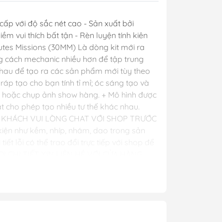
y Mio
p với độ sắc nét cao - Sản xuất bởi
ềm vui thích bất tận - Rèn luyện tính kiên
nutes Missions (30MM) Là dòng kit mới ra
- Phụ Kiện
g cách mechanic nhiều hơn để tập trung
 nhau để tạo ra các sản phẩm mới tùy theo
ráp tạo cho bạn tính tỉ mỉ; óc sáng tạo và
ya
bày hoặc chụp ảnh show hàng. + Mô hình được
 lông, cọ)
ạt cho phép tạo nhiều tư thế khác nhau.
Mr Hobby
QUÝ KHÁCH VUI LÒNG CHAT VỚI SHOP TRƯỚC
n như kềm, nhíp, nhám, dao trong sản
y Ba Nha
ết lỗi có thể trao đổi trực tiếp với shop để
 CHI TIẾT XIN LIÊN HỆ VỚI CỬA HÀNG ----