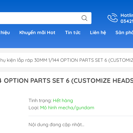
Hotli
0342
thiệu
Khuyến mãi Hot
Tin tức
Liên hệ
Sản ph
hụ kiện lắp ráp 30MM 1/144 OPTION PARTS SET 6 (CUSTOMI
er
4 OPTION PARTS SET 6 (CUSTOMIZE HEADS
h Grade )
Tình trạng:
Hết hàng
 (Real
Loại:
Mô hình mecha/gundam
00)
Nội dung đang cập nhật...