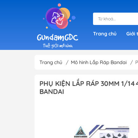
Trang chủ
Giới 
Trang chủ
/
Mô hình Lắp Ráp Bandai
/
P
Gundam Giá Rẻ
SD Gundam (Sup
PHỤ KIỆN LẮP RÁP 30MM 1/14
Deformed)
BANDAI
HG Gundam ( Hig
RG 1/144 Gundam
Grade)
IBO Gundam (1/1
RE 1/100 Gundam