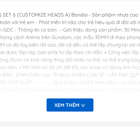
Dụng Cụ Hobb
 SET 6 (CUSTOMIZE HEADS A) Bandai - Sản phậm nhựa cao cấ
Dụng Cụ Stedi
 với trẻ em - Phát triển trí não cho trẻ hiệu quả đi đôi với ni
Sơn Jumpwind
h GDC - Thông tin cơ bản : - Giới thiệu dòng sản phẩm: 30 Mi
Dụng Cụ Ustar 
i phong cách Anime trên Gundam, các mẫu 30MM đi theo phon
Mô Hình
 có độ tùy biến rất cao, tất cả đều có thể lắp chung lại với
ưa được lắp ráp; bạn phải tự lắp theo chỉ dẫn. + Công việc lắp 
Phụ kiện Tami
hoảng 10cm; có khả năng thay đổi nhiều tư thế; có thể trưng 
Bút kẻ ( tô, bút
 dán. + Mô hình có độ chi tiết tốt; các khơp cử động linh ho
Sơn, Dụng Cụ 
BẢN : 1/144 Chiều cao: 13-16cm PHÂN LOẠI SP : LẮP RÁP 
T XUẤT ---------- Quý khách có thể xem thêm các phụ kiệ
Sơn Vallejo Tâ
 tiết nhỏ, quý khách kiểm tra trước khi lắp + Với những chi ti
Sơn Tamiya
TỪ 7-14 NGÀY ĐỐI VỚI NHỮNG MẶT HÀNG KHÔNG CÓ SẴN =>> MỌI
Sơn BT
52312 #gundamchat #mohinhgdc #30mm #Portanova
XEM THÊM
Sơn Sunin 7
Sơn Gaia