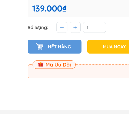
 (Master
139.000₫
Master
Số lượng:
ect
HẾT HÀNG
MUA NGAY
am
Mã Ưu Đãi
Dụng Cụ Dspia