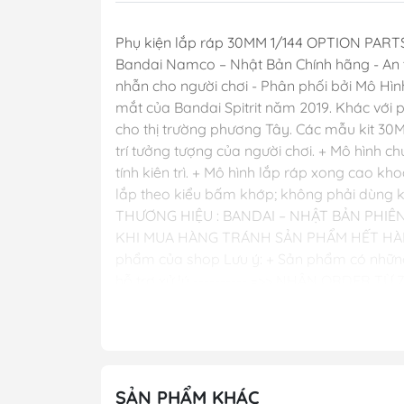
Phụ kiện lắp ráp 30MM 1/144 OPTION PARTS
Bandai Namco – Nhật Bản Chính hãng - An toàn
nhẫn cho người chơi - Phân phối bởi Mô Hìn
mắt của Bandai Spitrit năm 2019. Khác vớ
cho thị trường phương Tây. Các mẫu kit 30MM
trí tưởng tượng của người chơi. + Mô hình ch
tính kiên trì. + Mô hình lắp ráp xong cao k
lắp theo kiểu bấm khớp; không phải dùng keo
THƯƠNG HIỆU : BANDAI – NHẬT BẢN PHIÊN 
KHI MUA HÀNG TRÁNH SẢN PHẨM HẾT HÀNG ĐỘ
phẩm của shop Lưu ý: + Sản phẩm có những chi
hỗ trợ xử lý ---------- =>> NHẬN ORDER 
------ Mô hình GDC Shop Hotline: 03429
SẢN PHẨM KHÁC