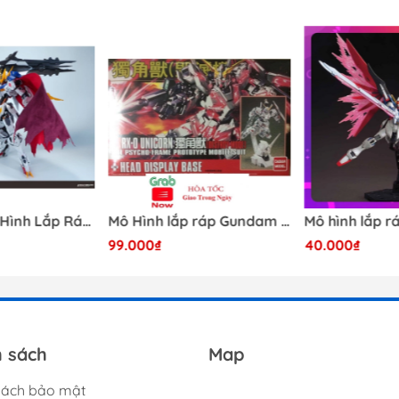
[Có Sẵn] Mô Hình Lắp Ráp 1/60 Barbatos Logar Wolf Remains Meavy Industries
Mô Hình lắp ráp Gundam HG RX-0 Unicorn Gundam Destroy Mode 100 Daban
99.000₫
40.000₫
h sách
Map
sách bảo mật