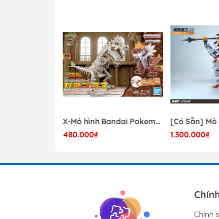
- 41%
Mô hình Lắp Ráp Bandai Star Wars 1/72 Perfect Grade Millennium Falcon [2375614]
X-Mô hình Bandai Pokemon PLAMO COLLECTION Fossil Pokemon Series Tyrantrum
480.000₫
1.300.000₫
17.000.000₫
Chín
Chính 