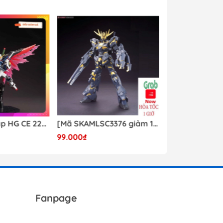
Mô hình lắp ráp HG CE 224 Destiny Revive Daban [TẶNG WING EFFECT]
[Mã SKAMLSC3376 giảm 10% đơn 100K] Mô Hình lắp ráp Gundam HG Unicorn Gundam 02 Banshee (Destroy Mode) 134 Daban
99.000₫
Liên hệ
Fanpage