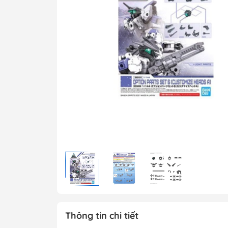
MG 1/100 Gundam
Grade)
MGEX Gundam ( 
Grade Ver.ka)
PG Gundam (Perf
Grade)
Mega Size Gund
Gundam Bandai
Gundam Daban
Gundam Jijia
Thông tin chi tiết