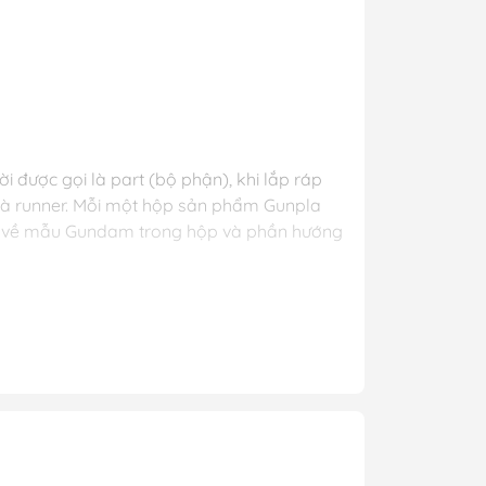
y Mio
- Phụ Kiện
 được gọi là part (bộ phận), khi lắp ráp
ya
 là runner. Mỗi một hộp sản phẩm Gunpla
 lông, cọ)
ược về mẫu Gundam trong hộp và phần hướng
Mr Hobby
y Ba Nha