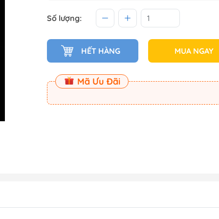
 (Master
Số lượng:
Master
HẾT HÀNG
MUA NGAY
ect
Mã Ưu Đãi
am
Dụng Cụ Dspia