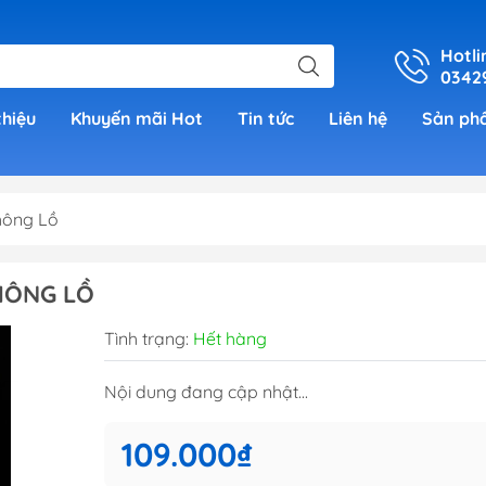
Hotli
0342
thiệu
Khuyến mãi Hot
Tin tức
Liên hệ
Sản ph
hông Lồ
er
KHÔNG LỒ
h Grade )
Tình trạng:
Hết hàng
 (Real
Nội dung đang cập nhật...
00)
109.000₫