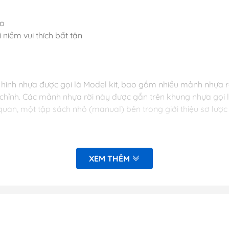
Dụng Cụ Hobb
ao
Dụng Cụ Stedi
i niềm vui thích bất tận
Sơn Jumpwind
Dụng Cụ Ustar 
Mô Hình
ình nhựa được gọi là Model kit, bao gồm nhiều mảnh nhựa rời
Phụ kiện Tami
n chỉnh. Các mảnh nhựa rời này được gắn trên khung nhựa gọi
Bút kẻ ( tô, bút
 quan, một tập sách nhỏ (manual) bên trong giới thiệu sơ l
Sơn, Dụng Cụ 
Sơn Vallejo Tâ
Sơn Tamiya
mê.
XEM THÊM
Sơn BT
Sơn Sunin 7
Sơn Gaia