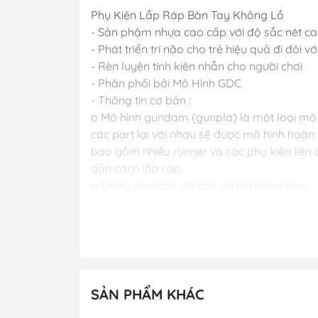
Phụ Kiện Lắp Ráp Bàn Tay Không Lồ
- Sản phậm nhựa cao cấp với độ sắc nét c
- Phát triển trí não cho trẻ hiệu quả đi đôi vớ
- Rèn luyện tính kiên nhẫn cho người chơi
- Phân phối bởi Mô Hình GDC
- Thông tin cơ bản :
o Mô hình gundam (gunpla) là một loại mô h
các part lại với nhau sẽ được mô hình hoà
bao gồm nhiều runner và các phụ kiện liên
dẫn cách lắp ráp.
o Dòng gundam với các chi tiết hoàn hảo.
o Các khớp cử động linh hoạt theo ý muốn.
o Người chơi sẽ thỏa sức sáng tạo và đam 
Chiều cao: 5-8cm
PHÂN LOẠI SP : LẮP RÁP
6 Phong Cách
SẢN PHẨM KHÁC