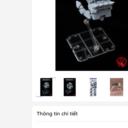
MG 1/100 Gundam
Grade)
MGEX Gundam ( 
Grade Ver.ka)
PG Gundam (Perf
Grade)
Mega Size Gund
Gundam Bandai
Gundam Daban
Gundam Jijia
Thông tin chi tiết