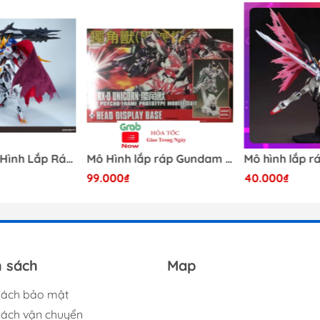
RƯỚC KHI MUA HÀNG TRÁNH SẢN PHẨM HẾT HÀNG ĐỘT XUẤ
hư kềm, nhíp, nhám, dao trong sản phẩm của shop
 kiểm tra trước khi lắp
móp trong quá trình vận chuyển, mong quý khách thông cảm
iếp với shop để hỗ trợ xử lý
 NHỮNG MẶT HÀNG KHÔNG CÓ SẴN
NG
[Có Sẵn] Mô Hình Lắp Ráp 1/60 Barbatos Logar Wolf Remains Meavy Industries
Mô Hình lắp ráp Gundam HG RX-0 Unicorn Gundam Destroy Mode 100 Daban
99.000₫
40.000₫
h sách
Map
sách bảo mật
sách vận chuyển