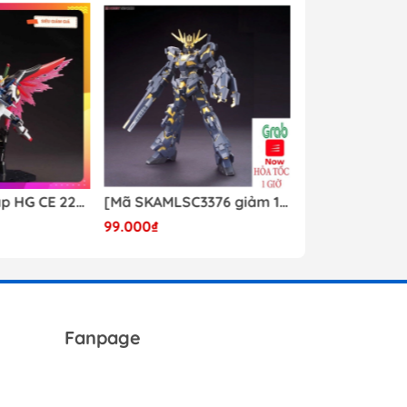
T
Mô hình lắp ráp HG CE 224 Destiny Revive Daban [TẶNG WING EFFECT]
[Mã SKAMLSC3376 giảm 10% đơn 100K] Mô Hình lắp ráp Gundam HG Unicorn Gundam 02 Banshee (Destroy Mode) 134 Daban
99.000₫
Liên hệ
Fanpage