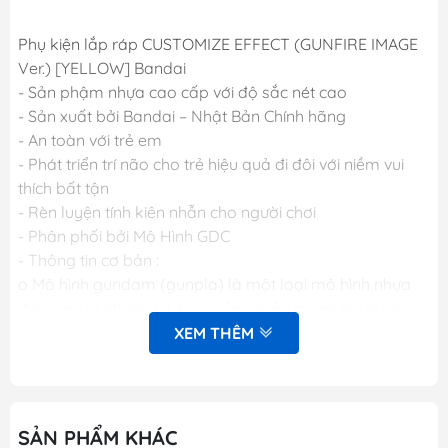
Phụ kiện lắp ráp CUSTOMIZE EFFECT (GUNFIRE IMAGE
Ver.) [YELLOW] Bandai
- Sản phậm nhựa cao cấp với độ sắc nét cao
- Sản xuất bởi Bandai – Nhật Bản Chính hãng
- An toàn với trẻ em
- Phát triển trí não cho trẻ hiệu quả đi đôi với niềm vui
thích bất tận
- Rèn luyện tính kiên nhẫn cho người chơi
- Phân phối bởi Mô Hình GDC
- Thông tin cơ bản :
o Mô hình gundam (gunpla) là một loại mô hình nhựa
được gọi là Model kit, bao gồm nhiều mảnh nhựa rời
được gọi là part (bộ phận), khi lắp ráp các part lại với
XEM THÊM
nhau sẽ được mô hình hoàn chỉnh. Các mảnh nhựa rời
này được gắn trên khung nhựa gọi là runner. Mỗi một
hộp sản phẩm Gunpla bao gồm nhiều runner và các
phụ kiện liên quan, một tập sách nhỏ (manual) bên
SẢN PHẨM KHÁC