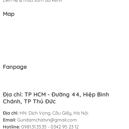
Liên hệ & mua sắm đa kênh
Map
Fanpage
Địa chỉ: TP HCM - Đường 44, Hiệp Bình
Chánh, TP Thủ Đức
Địa chỉ:
HN: Dịch Vọng, Cầu Giấy, Hà Nội
Email:
Gundamchatvn@gmail.com
Hotline:
0981.31.33.35 - 0342 95 23 12