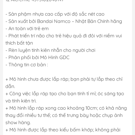
- Sản phậm nhựa cao cấp với độ sắc nét cao
- Sản xuất bởi Bandai Namco – Nhật Bản Chính hãng
- An toàn với trẻ em
- Phát triển trí não cho trẻ hiệu quả đi đôi với niềm vui
thích bất tận
- Rèn luyện tính kiên nhẫn cho người chơi
- Phân phối bởi Mô Hình GDC
- Thông tin cơ bản :
+ Mô hình chưa được lắp ráp; bạn phải tự lắp theo chỉ
dẫn.
+ Công việc lắp ráp tạo cho bạn tính tỉ mỉ; óc sáng tạo
và tính kiên trì.
+ Mô hình lắp ráp xong cao khoảng 10cm; có khả năng
thay đổi nhiều tư thế; có thể trưng bày hoặc chụp ảnh
show hàng.
+ Mô hình được lắp theo kiểu bấm khớp; không phải