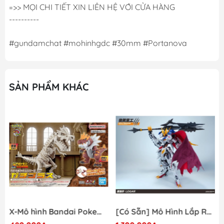
=>> MỌI CHI TIẾT XIN LIÊN HỆ VỚI CỬA HÀNG
----------
#gundamchat #mohinhgdc #30mm #Portanova
SẢN PHẨM KHÁC
X-Mô hình Bandai Pokemon PLAMO COLLECTION Fossil Pokemon Series Tyrantrum
[Có Sẵn] Mô Hình Lắp Ráp 1/60 Barbatos Logar Wolf Remains Meavy Industries