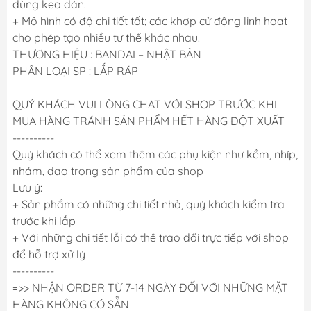
dùng keo dán.
+ Mô hình có độ chi tiết tốt; các khơp cử động linh hoạt
cho phép tạo nhiều tư thế khác nhau.
THƯƠNG HIỆU : BANDAI – NHẬT BẢN
PHÂN LOẠI SP : LẮP RÁP
QUÝ KHÁCH VUI LÒNG CHAT VỚI SHOP TRƯỚC KHI
MUA HÀNG TRÁNH SẢN PHẨM HẾT HÀNG ĐỘT XUẤT
----------
Quý khách có thể xem thêm các phụ kiện như kềm, nhíp,
nhám, dao trong sản phẩm của shop
Lưu ý:
+ Sản phẩm có những chi tiết nhỏ, quý khách kiểm tra
trước khi lắp
+ Với những chi tiết lỗi có thể trao đổi trực tiếp với shop
để hỗ trợ xử lý
----------
=>> NHẬN ORDER TỪ 7-14 NGÀY ĐỐI VỚI NHỮNG MẶT
HÀNG KHÔNG CÓ SẴN