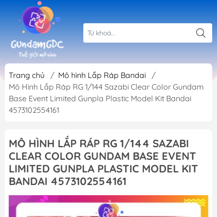
Trang chủ
/
Mô hình Lắp Ráp Bandai
/
Mô Hình Lắp Ráp RG 1/144 Sazabi Clear Color Gundam
Base Event Limited Gunpla Plastic Model Kit Bandai
4573102554161
MÔ HÌNH LẮP RÁP RG 1/144 SAZABI
CLEAR COLOR GUNDAM BASE EVENT
LIMITED GUNPLA PLASTIC MODEL KIT
BANDAI 4573102554161