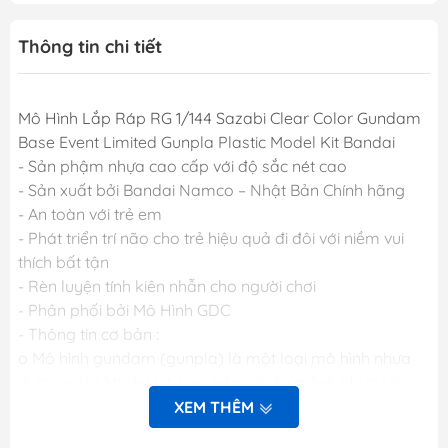
Thông tin chi tiết
Mô Hình Lắp Ráp RG 1/144 Sazabi Clear Color Gundam
Base Event Limited Gunpla Plastic Model Kit Bandai
- Sản phậm nhựa cao cấp với độ sắc nét cao
- Sản xuất bởi Bandai Namco – Nhật Bản Chính hãng
- An toàn với trẻ em
- Phát triển trí não cho trẻ hiệu quả đi đôi với niềm vui
thích bất tận
- Rèn luyện tính kiên nhẫn cho người chơi
- Phân phối bởi Mô Hình GDC
- Thông tin cơ bản :
o Mô hình gundam (gunpla) là một loại mô hình nhựa
được gọi là Model kit, bao gồm nhiều mảnh nhựa rời
được gọi là part (bộ phận), khi lắp ráp các part lại với
XEM THÊM
nhau sẽ được mô hình hoàn chỉnh. Các mảnh nhựa rời