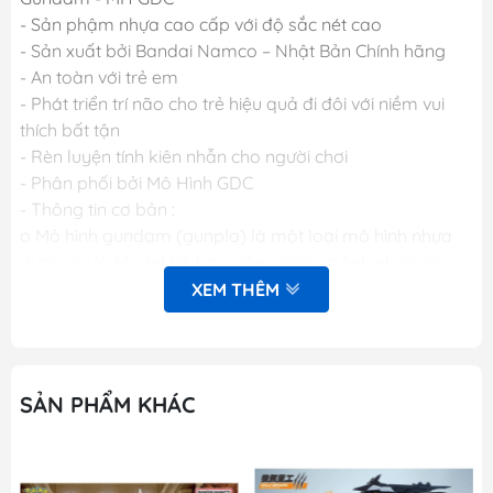
- Sản phậm nhựa cao cấp với độ sắc nét cao
- Sản xuất bởi Bandai Namco – Nhật Bản Chính hãng
- An toàn với trẻ em
- Phát triển trí não cho trẻ hiệu quả đi đôi với niềm vui
thích bất tận
- Rèn luyện tính kiên nhẫn cho người chơi
- Phân phối bởi Mô Hình GDC
- Thông tin cơ bản :
o Mô hình gundam (gunpla) là một loại mô hình nhựa
được gọi là Model kit, bao gồm nhiều mảnh nhựa rời
được gọi là part (bộ phận), khi lắp ráp các part lại với
XEM THÊM
nhau sẽ được mô hình hoàn chỉnh. Các mảnh nhựa rời
này được gắn trên khung nhựa gọi là runner. Mỗi một
hộp sản phẩm Gunpla bao gồm nhiều runner và các
phụ kiện liên quan, một tập sách nhỏ (manual) bên
SẢN PHẨM KHÁC
trong giới thiệu sơ lược về mẫu Gundam trong hộp và
phần hướng dẫn cách lắp ráp.
o Dòng gundam với các chi tiết hoàn hảo.