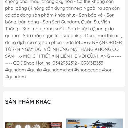
chống phai màu, chống oxy hóa - Có thể không cần
pha loãng ( không cần dùng thinner) Ngoài ra sơn còn
có các dòng sản phẩm khác như: - Sơn bảo vệ - Sơn
bóng, bán bóng - Sơn Seri Gundam, Quân Sự, Viễn
Tưởng - Sơn màu trong suốt - Sơn Huỳnh Quang, dạ
quang - Sơn màu ngọc trai sapphire - Dung môi thinner,
dung dịch rửa cọ, sơn phun - Sơn lót... =>> NHẬN ORDER
TỪ 7-14 NGÀY ĐỐI VỚI NHỮNG MẶT HÀNG KHÔNG CÓ
SẴN =>> MỌI CHI TIẾT XIN LIÊN HỆ VỚI CỬA HÀNG ------
---- GDC Shop Hotline: 0342952312 - 0981313335
#gundam #gunla #gundamchat #shopeegdc #son
#gundam
SẢN PHẨM KHÁC