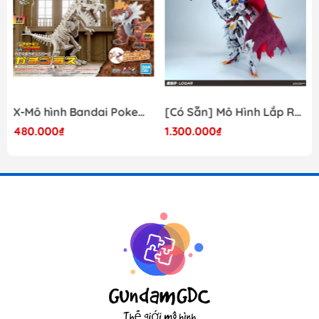
X-Mô hình Bandai Pokemon PLAMO COLLECTION Fossil Pokemon Series Tyrantrum
[Có Sẵn] Mô Hình Lắp Ráp 1/60 Barbatos Logar Wolf Remains Meavy Industries
480.000₫
1.300.000₫