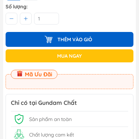
Số lượng:
THÊM VÀO GIỎ
MUA NGAY
Mã Ưu Đãi
Chỉ có tại Gundam Chất
Sản phẩm an toàn
Chất lượng cam kết