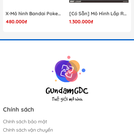
X-Mô hình Bandai Pokemon PLAMO COLLECTION Fossil Pokemon Series Tyrantrum
[Có Sẵn] Mô Hình Lắp Ráp 1/60 Barbatos Logar Wolf Remains Meavy Industries
480.000₫
1.300.000₫
Chính sách
Chính sách bảo mật
Chính sách vận chuyển