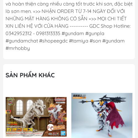
và hoàn thiện càng nhiều càng tốt trước khi sơn, đặc biệt
là sơn men. =>> NHẬN ORDER TỪ 7-14 NGÀY ĐỐI VỚI
NHỮNG MẶT HÀNG KHÔNG CÓ SẴN =>> MỌI CHI TIẾT
XIN LIÊN HỆ VỚI CỬA HÀNG ---------- GDC Shop Hotline:
0342952312 - 0981313335 #gundam #gunpla
#gundamchat #shopeegdc #tamiya #son #gundam
#mrhobby
SẢN PHẨM KHÁC