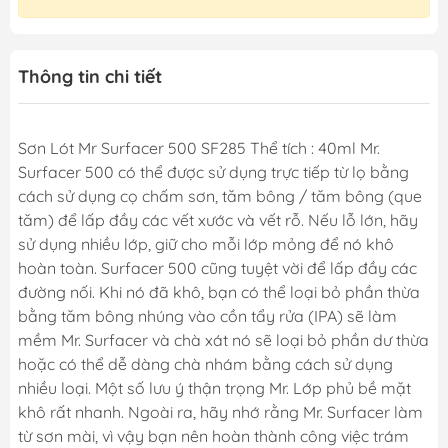
Thông tin chi tiết
Sơn Lót Mr Surfacer 500 SF285 Thể tích : 40ml Mr.
Surfacer 500 có thể được sử dụng trực tiếp từ lọ bằng
cách sử dụng cọ chấm sơn, tăm bông / tăm bông (que
tăm) để lấp đầy các vết xước và vết rỗ. Nếu lỗ lớn, hãy
sử dụng nhiều lớp, giữ cho mỗi lớp mỏng để nó khô
hoàn toàn. Surfacer 500 cũng tuyệt vời để lấp đầy các
đường nối. Khi nó đã khô, bạn có thể loại bỏ phần thừa
bằng tăm bông nhúng vào cồn tẩy rửa (IPA) sẽ làm
mềm Mr. Surfacer và chà xát nó sẽ loại bỏ phần dư thừa
hoặc có thể dễ dàng chà nhám bằng cách sử dụng
nhiều loại. Một số lưu ý thận trọng Mr. Lớp phủ bề mặt
khô rất nhanh. Ngoài ra, hãy nhớ rằng Mr. Surfacer làm
từ sơn mài, vì vậy bạn nên hoàn thành công việc trám