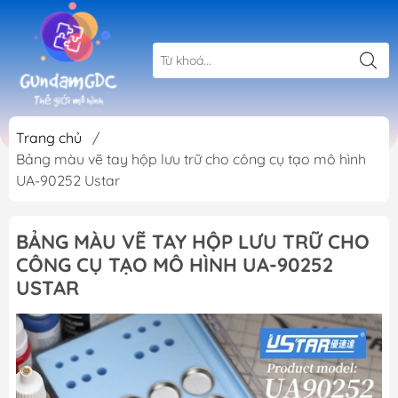
Trang chủ
/
Bảng màu vẽ tay hộp lưu trữ cho công cụ tạo mô hình
UA-90252 Ustar
BẢNG MÀU VẼ TAY HỘP LƯU TRỮ CHO
CÔNG CỤ TẠO MÔ HÌNH UA-90252
USTAR