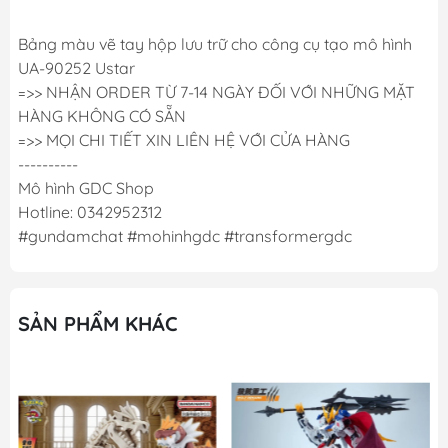
Bảng màu vẽ tay hộp lưu trữ cho công cụ tạo mô hình
UA-90252 Ustar
=>> NHẬN ORDER TỪ 7-14 NGÀY ĐỐI VỚI NHỮNG MẶT
HÀNG KHÔNG CÓ SẴN
=>> MỌI CHI TIẾT XIN LIÊN HỆ VỚI CỬA HÀNG
----------
Mô hình GDC Shop
Hotline: 0342952312
#gundamchat #mohinhgdc #transformergdc
SẢN PHẨM KHÁC