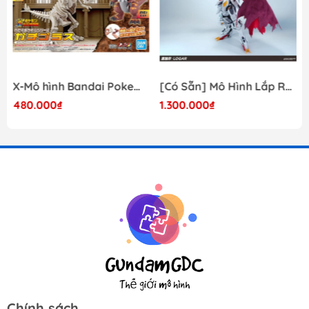
X-Mô hình Bandai Pokemon PLAMO COLLECTION Fossil Pokemon Series Tyrantrum
[Có Sẵn] Mô Hình Lắp Ráp 1/60 Barbatos Logar Wolf Remains Meavy Industries
480.000₫
1.300.000₫
Chính sách