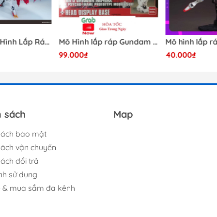
[Có Sẵn] Mô Hình Lắp Ráp 1/60 Barbatos Logar Wolf Remains Meavy Industries
Mô Hình lắp ráp Gundam HG RX-0 Unicorn Gundam Destroy Mode 100 Daban
99.000₫
40.000₫
h sách
Map
sách bảo mật
sách vận chuyển
ách đổi trả
nh sử dụng
ệ & mua sắm đa kênh