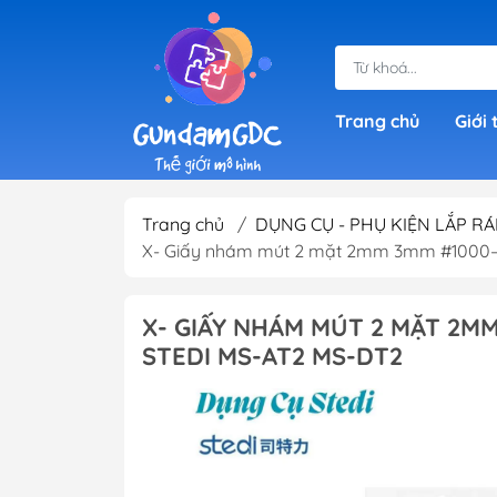
Trang chủ
Giới 
Trang chủ
/
DỤNG CỤ - PHỤ KIỆN LẮP RÁ
Gundam Giá Rẻ
X- Giấy nhám mút 2 mặt 2mm 3mm #1000–
SD Gundam (Sup
Deformed)
X- GIẤY NHÁM MÚT 2 MẶT 2MM
HG Gundam ( Hig
STEDI MS-AT2 MS-DT2
RG 1/144 Gundam
Grade)
IBO Gundam (1/1
RE 1/100 Gundam