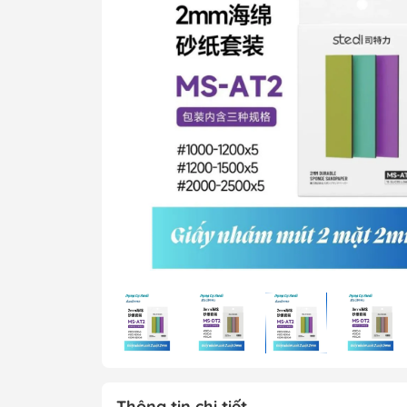
MG 1/100 Gundam
Grade)
MGEX Gundam ( 
Grade Ver.ka)
PG Gundam (Perf
Grade)
Mega Size Gund
Gundam Bandai
Gundam Daban
Gundam Jijia
Thông tin chi tiết