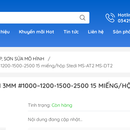
Hotli
0342
thiệu
Khuyến mãi Hot
Tin tức
Liên hệ
Sản ph
P, SƠN SỬA MÔ HÌNH
/
1200-1500-2500 15 miếng/hộp Stedi MS-AT2 MS-DT2
er
 3MM #1000–1200-1500-2500 15 MIẾNG/H
h Grade )
 (Real
Tình trạng:
Còn hàng
00)
Nội dung đang cập nhật...