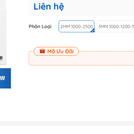
Liên hệ
 (Master
Master
Phân Loại
2MM 1000-2500
3MM 1000-1200-1
ect
Mã Ưu Đãi
am
Dụng Cụ Dspia