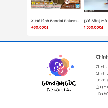
Mô hình Lắp Ráp Bandai Star Wars 1/72 Perfect Grade Millennium Falcon [2375614]
X-Mô hình Bandai Pokemon PLAMO COLLECTION Fossil Pokemon Series Tyrantrum
480.000₫
1.300.000₫
17.000.000₫
Chín
Chính 
Chính 
Chính s
Quy đị
Liên h