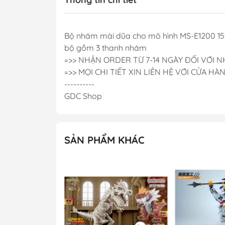
Bộ nhám mài dũa cho mô hình MS-E1200 15
bộ gồm 3 thanh nhám
=>> NHẬN ORDER TỪ 7-14 NGÀY ĐỐI VỚI
=>> MỌI CHI TIẾT XIN LIÊN HỆ VỚI CỬA HÀ
----------
GDC Shop
SẢN PHẨM KHÁC
- 41%