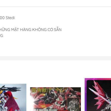
Dụng Cụ Hobb
Dụng Cụ Stedi
00 Stedi
Sơn Jumpwind
Dụng Cụ Ustar 
 NHỮNG MẶT HÀNG KHÔNG CÓ SẴN
Mô Hình
NG
Phụ kiện Tami
Bút kẻ ( tô, bút
Sơn, Dụng Cụ 
Sơn Vallejo Tâ
Sơn Tamiya
Sơn BT
Sơn Sunin 7
Sơn Gaia