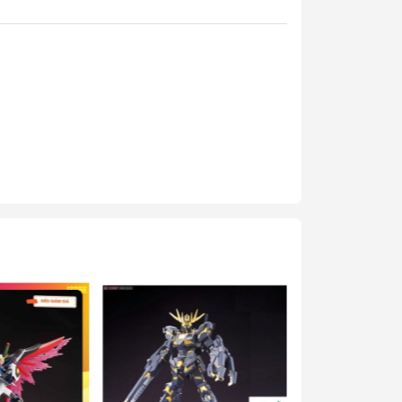
y Mio
- Phụ Kiện
ya
 lông, cọ)
Mr Hobby
y Ba Nha