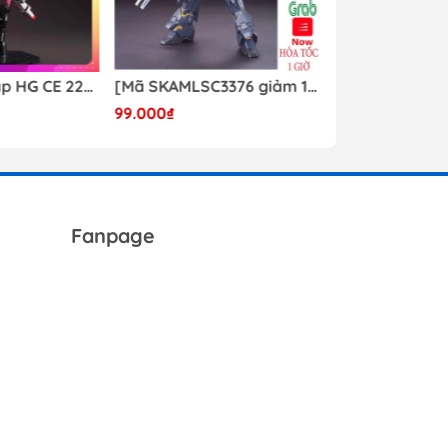
Mô hình lắp ráp HG CE 224 Destiny Revive Daban [TẶNG WING EFFECT]
[Mã SKAMLSC3376 giảm 10% đơn 100K] Mô Hình lắp ráp Gundam HG Unicorn Gundam 02 Banshee (Destroy Mode) 134 Daban
99.000₫
Liên hệ
Fanpage