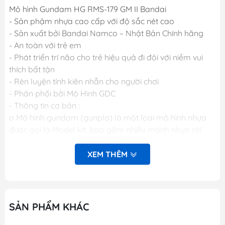
Mô hình Gundam HG RMS-179 GM II Bandai
- Sản phậm nhựa cao cấp với độ sắc nét cao
- Sản xuất bởi Bandai Namco – Nhật Bản Chính hãng
- An toàn với trẻ em
- Phát triển trí não cho trẻ hiệu quả đi đôi với niềm vui
thích bất tận
- Rèn luyện tính kiên nhẫn cho người chơi
- Phân phối bởi Mô Hình GDC
- Thông tin cơ bản :
o Mô hình gundam (gunpla) là một loại mô hình nhựa
được gọi là Model kit, bao gồm nhiều mảnh nhựa rời
được gọi là part (bộ phận), khi lắp ráp các part lại với
nhau sẽ được mô hình hoàn chỉnh. Các mảnh nhựa rời
XEM THÊM
này được gắn trên khung nhựa gọi là runner. Mỗi một
hộp sản phẩm Gunpla bao gồm nhiều runner và các
phụ kiện liên quan, một tập sách nhỏ (manual) bên
trong giới thiệu sơ lược về mẫu Gundam trong hộp và
SẢN PHẨM KHÁC
phần hướng dẫn cách lắp ráp.