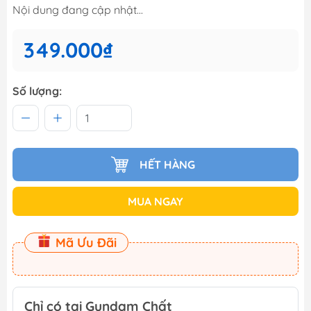
Nội dung đang cập nhật...
349.000₫
Số lượng:
HẾT HÀNG
MUA NGAY
Mã Ưu Đãi
Chỉ có tại Gundam Chất