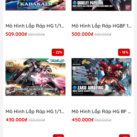
Mô Hình Lắp Ráp HG 1/144 KABAKALI Bandai 4573102674784
Mô Hình Lắp Ráp HGBF 1/144 QUBELEY PAPILLON Bandai 4573102736956
509.000₫
500.000₫
650.000₫
600.000₫
- 22%
- 18%
Mô Hình Lắp Ráp HG 1/144 SERAVEE GUNDAM GNHW/B Bandai 4573102587831
Mô Hình Lắp Ráp HG BF 1/144 ZAKU AMAZING Bandai 4573102554314
430.000₫
450.000₫
550.000₫
550.000₫