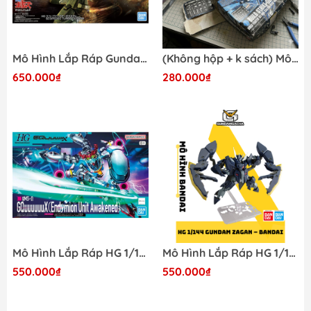
Mô Hình Lắp Ráp Gundam HG SCOPEDOG TURBO CUSTOM 4573102685599 Bandai
(Không hộp + k sách) Mô Hình Gundam HG Build Strike Full Package Bandai
650.000₫
280.000₫
Mô Hình Lắp Ráp HG 1/144 GQuuuuuuX (Endymion Unit Awakened) Bandai 4573102720009
Mô Hình Lắp Ráp HG 1/144 Gundam Zagan Bandai Chính Hãng | 4573102691927
550.000₫
550.000₫