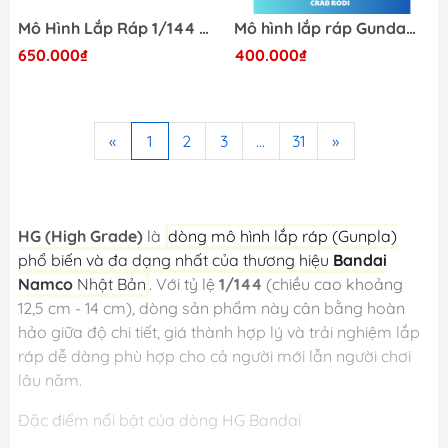
Mô Hình Lắp Ráp 1/144 HGUC SCHUZRUM-GALLUSS Bandai 4573102641304
Mô hình lắp ráp Gundam HG 1/144 598'S MONKEY RODI / MONKEY CRAB RODI Bandai 4573102691743
650.000₫
400.000₫
«
1
2
3
...
31
»
HG (High Grade)
là
dòng mô hình lắp ráp (Gunpla)
phổ biến và đa dạng nhất của thương hiệu
Bandai
Namco
Nhật Bản
. Với tỷ lệ
1/144
(chiều cao khoảng
12,5 cm - 14 cm), dòng sản phẩm này cân bằng hoàn
hảo giữa độ chi tiết, giá thành hợp lý và trải nghiệm lắp
ráp dễ dàng phù hợp cho cả người mới lẫn người chơi
lâu năm.
Đặc điểm nổi bật của dòng HG Bandai