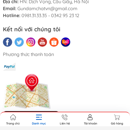
Địa chỉ:
HN: Dịch Vọng, Cầu Giấy, Hà Nội
Email:
Gundamchatvn@gmail.com
Hotline:
0981.31.33.35 - 0342 95 23 12
Kết nối với chúng tôi
Phương thức thanh toán
Hệ thống cửa hàng
Trang chủ
Danh mục
Liên hệ
Tài khoản
Giỏ hàng