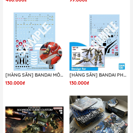
[HÀNG SẴN] BANDAI MÔ HÌNH LẮP RÁP PHỤ KIỆN MÔ HÌNH HG 1/100 VF-22S STURMVOGEL II WATER DECALS Promax
[HÀNG SẴN] BANDAI PHỤ KIỆN MÔ HÌNH HG 1/100 YF-19 WATER DECALS (KHÔNG GỒM MÔ HÌNH) Promax
130.000₫
130.000₫