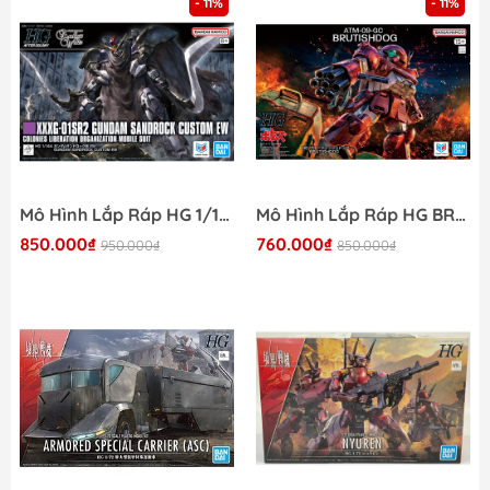
- 11%
- 11%
Mô Hình Lắp Ráp HG 1/144 GUNDAM SANDROCK EW Bandai 4573102725424
Mô Hình Lắp Ráp HG BRUTISHDOG Bandai 4573102725431
850.000₫
760.000₫
950.000₫
850.000₫