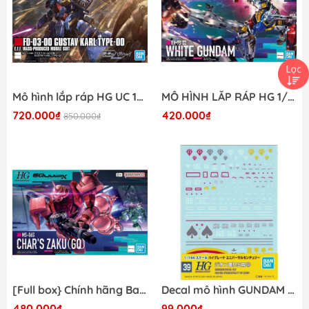
Mô hình lắp ráp HG UC 1/144 GUSTAV KARL TYPE-00 BANDAI 4573102720191
MÔ HÌNH LẮP RÁP HG 1/144 WHITE GUNDAM Bandai 4573102691897
720.000₫
420.000₫
850.000₫
[Full box} Chính hãng Bandai HG GQ Char's Zaku Gundam Promax 4573102691903
Decal mô hình GUNDAM DECAL 39 HGUC ZEON 4 4573102611413 Bandai Promax
480.000₫
99.000₫