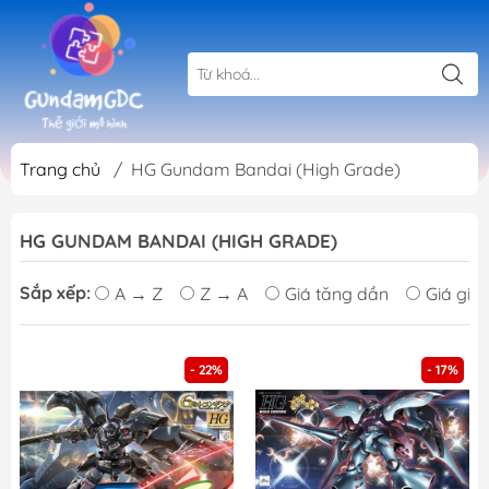
Trang chủ
/
HG Gundam Bandai (High Grade)
HG GUNDAM BANDAI (HIGH GRADE)
Sắp xếp:
A → Z
Z → A
Giá tăng dần
Giá giả
- 22%
- 17%