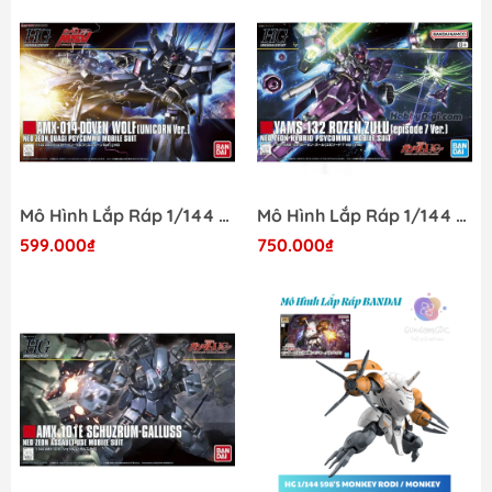
Mô Hình Lắp Ráp 1/144 HGUC DOVEN WOLF (UNICORN VER.) Bandai 4573102618313
Mô Hình Lắp Ráp 1/144 HGUC ROZEN ZULU Episode 7 Ver Bandai 4573102692221
599.000₫
750.000₫