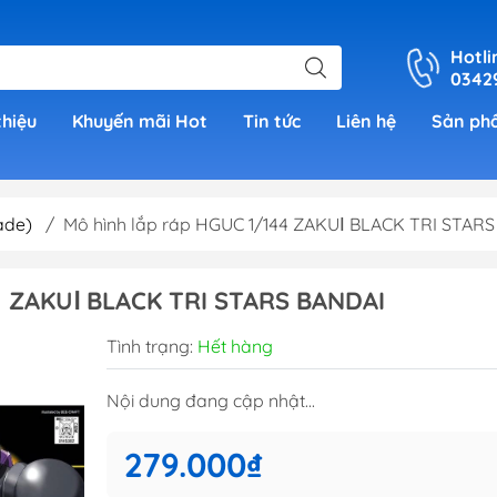
Hotli
0342
thiệu
Khuyến mãi Hot
Tin tức
Liên hệ
Sản ph
ade)
/
Mô hình lắp ráp HGUC 1/144 ZAKUⅠ BLACK TRI STARS
er
 ZAKUⅠ BLACK TRI STARS BANDAI
h Grade )
Tình trạng:
Hết hàng
 (Real
Nội dung đang cập nhật...
00)
279.000₫