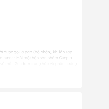
y Mio
- Phụ Kiện
ya
 lông, cọ)
 được gọi là part (bộ phận), khi lắp ráp
 là runner. Mỗi một hộp sản phẩm Gunpla
Mr Hobby
ược về mẫu Gundam trong hộp và phần hướng
y Ba Nha