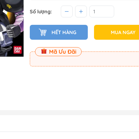
 (Master
Số lượng:
Master
HẾT HÀNG
MUA NGAY
ect
Mã Ưu Đãi
am
Dụng Cụ Dspia