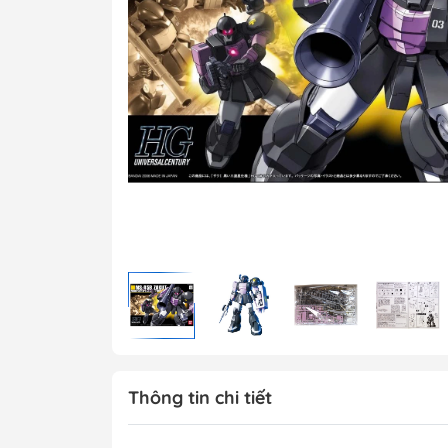
MG 1/100 Gundam
Grade)
MGEX Gundam ( 
Grade Ver.ka)
PG Gundam (Perf
Grade)
Mega Size Gund
Gundam Bandai
Gundam Daban
Gundam Jijia
Thông tin chi tiết