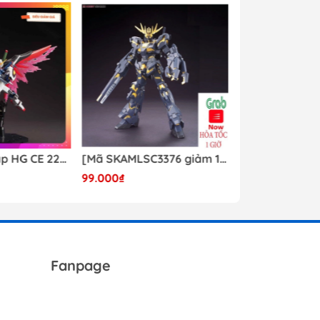
T
Mô hình lắp ráp HG CE 224 Destiny Revive Daban [TẶNG WING EFFECT]
[Mã SKAMLSC3376 giảm 10% đơn 100K] Mô Hình lắp ráp Gundam HG Unicorn Gundam 02 Banshee (Destroy Mode) 134 Daban
99.000₫
Liên hệ
Fanpage