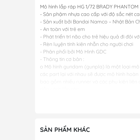
Mô hình lắp ráp HG 1/72 BRADY PHANTOM
- Sản phậm nhựa cao cấp với độ sắc nét c
- Sản xuất bởi Bandai Namco – Nhật Bản C
- An toàn với trẻ em
- Phát triển trí não cho trẻ hiệu quả đi đôi vớ
- Rèn luyện tính kiên nhẫn cho người chơi
- Phân phối bởi Mô Hình GDC
- Thông tin cơ bản :
o Mô hình gundam (gunpla) là một loại mô h
các part lại với nhau sẽ được mô hình hoà
bao gồm nhiều runner và các phụ kiện liên
dẫn cách lắp ráp.
o Dòng gundam với các chi tiết hoàn hảo.
o Các khớp cử động linh hoạt theo ý muốn.
o Người chơi sẽ thỏa sức sáng tạo và đam 
THƯƠNG HIỆU : BANDAI – NHẬT BẢN
SẢN PHẨM KHÁC
PHÂN LOẠI SP : LẮP RÁP