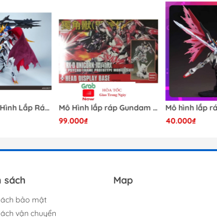
RƯỚC KHI MUA HÀNG TRÁNH SẢN PHẨM HẾT HÀNG ĐỘT XUẤ
hư kềm, nhíp, nhám, dao trong sản phẩm của shop
 kiểm tra trước khi lắp
iếp với shop để hỗ trợ xử lý
 NHỮNG MẶT HÀNG KHÔNG CÓ SẴN
NG
[Có Sẵn] Mô Hình Lắp Ráp 1/60 Barbatos Logar Wolf Remains Meavy Industries
Mô Hình lắp ráp Gundam HG RX-0 Unicorn Gundam Destroy Mode 100 Daban
99.000₫
40.000₫
la #bandai #hg #shopeegdc
h sách
Map
sách bảo mật
sách vận chuyển