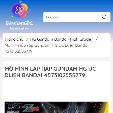
Trang chủ
/
HG Gundam Bandai (High Grade)
/
Mô hình lắp ráp Gundam HG UC Dijeh Bandai
4573102555779
MÔ HÌNH LẮP RÁP GUNDAM HG UC
DIJEH BANDAI 4573102555779