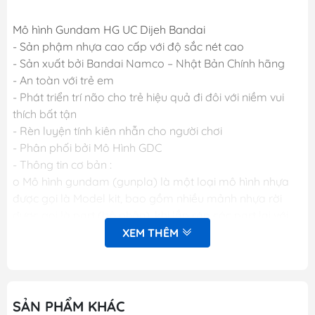
Mô hình Gundam HG UC Dijeh Bandai
- Sản phậm nhựa cao cấp với độ sắc nét cao
- Sản xuất bởi Bandai Namco – Nhật Bản Chính hãng
- An toàn với trẻ em
- Phát triển trí não cho trẻ hiệu quả đi đôi với niềm vui
thích bất tận
- Rèn luyện tính kiên nhẫn cho người chơi
- Phân phối bởi Mô Hình GDC
- Thông tin cơ bản :
o Mô hình gundam (gunpla) là một loại mô hình nhựa
được gọi là Model kit, bao gồm nhiều mảnh nhựa rời
được gọi là part (bộ phận), khi lắp ráp các part lại với
nhau sẽ được mô hình hoàn chỉnh. Các mảnh nhựa rời
XEM THÊM
này được gắn trên khung nhựa gọi là runner. Mỗi một
hộp sản phẩm Gunpla bao gồm nhiều runner và các
phụ kiện liên quan, một tập sách nhỏ (manual) bên
trong giới thiệu sơ lược về mẫu Gundam trong hộp và
SẢN PHẨM KHÁC