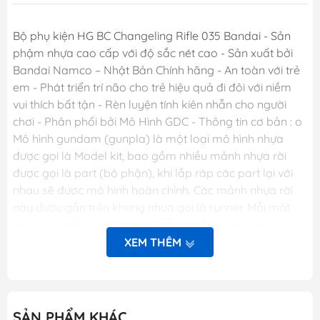
Bộ phụ kiện HG BC Changeling Rifle 035 Bandai - Sản
phậm nhựa cao cấp với độ sắc nét cao - Sản xuất bởi
Bandai Namco – Nhật Bản Chính hãng - An toàn với trẻ
em - Phát triển trí não cho trẻ hiệu quả đi đôi với niềm
vui thích bất tận - Rèn luyện tính kiên nhẫn cho người
chơi - Phân phối bởi Mô Hình GDC - Thông tin cơ bản : o
Mô hình gundam (gunpla) là một loại mô hình nhựa
được gọi là Model kit, bao gồm nhiều mảnh nhựa rời
được gọi là part (bộ phận), khi lắp ráp các part lại với
nhau sẽ được mô hình hoàn chỉnh. Các mảnh nhựa rời
này được gắn trên khung nhựa gọi là runner. Mỗi một
hộp sản phẩm Gunpla bao gồm nhiều runner và các
phụ kiện liên quan, một tập sách nhỏ (manual) bên
XEM THÊM
trong giới thiệu sơ lược về mẫu Gundam trong hộp và
phần hướng dẫn cách lắp ráp. o Dòng gundam với các
chi tiết hoàn hảo. o Các khớp cử động linh hoạt theo ý
muốn. o Người chơi sẽ thỏa sức sáng tạo và đam mê.
SẢN PHẨM KHÁC