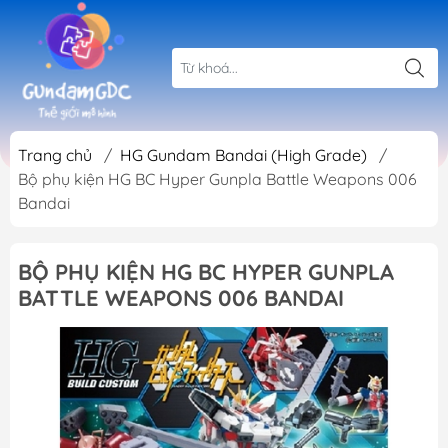
Trang chủ
/
HG Gundam Bandai (High Grade)
/
Bộ phụ kiện HG BC Hyper Gunpla Battle Weapons 006
Bandai
BỘ PHỤ KIỆN HG BC HYPER GUNPLA
BATTLE WEAPONS 006 BANDAI