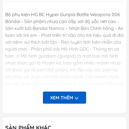
Bộ phụ kiện HG BC Hyper Gunpla Battle Weapons 006
Bandai - Sản phậm nhựa cao cấp với độ sắc nét cao -
Sản xuất bởi Bandai Namco – Nhật Bản Chính hãng - An
toàn với trẻ em - Phát triển trí não cho trẻ hiệu quả đi đôi
với niềm vui thích bất tận - Rèn luyện tính kiên nhẫn cho
người chơi - Phân phối bởi Mô Hình GDC - Thông tin cơ
bản : o Mô hình gundam (gunpla) là một loại mô hình
nhựa được gọi là Model kit, bao gồm nhiều mảnh nhựa
rời được gọi là part (bộ phận), khi lắp ráp các part lại
với nhau sẽ được mô hình hoàn chỉnh. Các mảnh nhựa
rời này được gắn trên khung nhựa gọi là runner. Mỗi một
hộp sản phẩm Gunpla bao gồm nhiều runner và các
phụ kiện liên quan, một tập sách nhỏ (manual) bên
XEM THÊM
trong giới thiệu sơ lược về mẫu Gundam trong hộp và
phần hướng dẫn cách lắp ráp. o Dòng gundam với các
chi tiết hoàn hảo. o Các khớp cử động linh hoạt theo ý
muốn. o Người chơi sẽ thỏa sức sáng tạo và đam mê.
SẢN PHẨM KHÁC