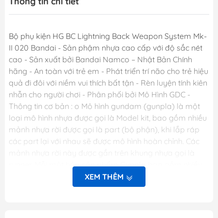
Thông tin chi tiết
Bộ phụ kiện HG BC Lightning Back Weapon System Mk-
II 020 Bandai - Sản phậm nhựa cao cấp với độ sắc nét
cao - Sản xuất bởi Bandai Namco – Nhật Bản Chính
hãng - An toàn với trẻ em - Phát triển trí não cho trẻ hiệu
quả đi đôi với niềm vui thích bất tận - Rèn luyện tính kiên
nhẫn cho người chơi - Phân phối bởi Mô Hình GDC -
Thông tin cơ bản : o Mô hình gundam (gunpla) là một
loại mô hình nhựa được gọi là Model kit, bao gồm nhiều
mảnh nhựa rời được gọi là part (bộ phận), khi lắp ráp
các part lại với nhau sẽ được mô hình hoàn chỉnh. Các
mảnh nhựa rời này được gắn trên khung nhựa gọi là
runner. Mỗi một hộp sản phẩm Gunpla bao gồm nhiều
runner và các phụ kiện liên quan, một tập sách nhỏ
XEM THÊM
(manual) bên trong giới thiệu sơ lược về mẫu Gundam
trong hộp và phần hướng dẫn cách lắp ráp. o Dòng
gundam với các chi tiết hoàn hảo. o Các khớp cử động