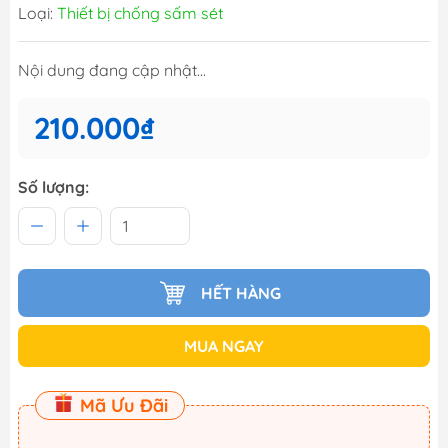
Loại:
Thiết bị chống sấm sét
Nội dung đang cập nhật...
210.000₫
Số lượng:
HẾT HÀNG
MUA NGAY
Mã Ưu Đãi