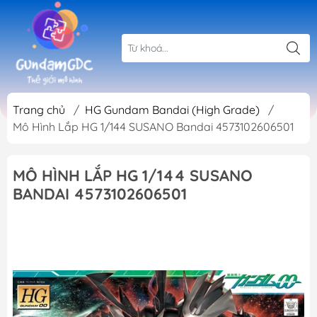
Trang chủ
/
HG Gundam Bandai (High Grade)
/
Mô Hình Lắp HG 1/144 SUSANO Bandai 4573102606501
MÔ HÌNH LẮP HG 1/144 SUSANO
BANDAI 4573102606501