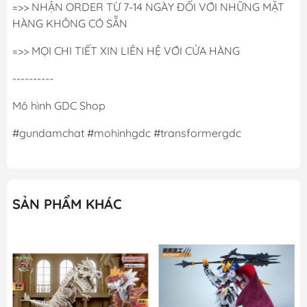
=>> NHẬN ORDER TỪ 7-14 NGÀY ĐỐI VỚI NHỮNG MẶT
HÀNG KHÔNG CÓ SẴN
=>> MỌI CHI TIẾT XIN LIÊN HỆ VỚI CỬA HÀNG
----------
Mô hình GDC Shop
#gundamchat #mohinhgdc #transformergdc
SẢN PHẨM KHÁC