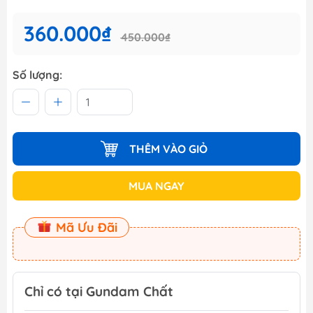
360.000₫
450.000₫
Số lượng:
THÊM VÀO GIỎ
MUA NGAY
Mã Ưu Đãi
Chỉ có tại Gundam Chất