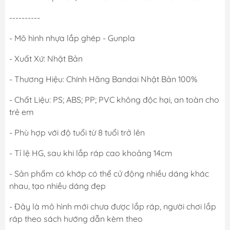
----------
- Mô hình nhựa lắp ghép - Gunpla
- Xuất Xứ: Nhật Bản
- Thương Hiệu: Chính Hãng Bandai Nhật Bản 100%
- Chất Liệu: PS; ABS; PP; PVC không độc hại, an toàn cho
trẻ em
- Phù hợp với độ tuổi từ 8 tuổi trở lên
- Tỉ lệ HG, sau khi lắp ráp cao khoảng 14cm
- Sản phẩm có khớp có thể cử động nhiều dáng khác
nhau, tạo nhiều dáng đẹp
- Đây là mô hình mới chưa được lắp ráp, người chơi lắp
ráp theo sách hướng dẫn kèm theo