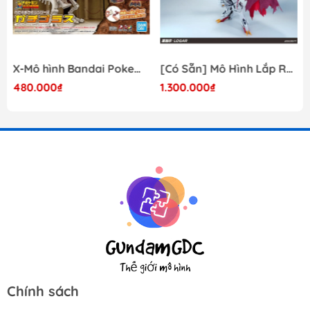
X-Mô hình Bandai Pokemon PLAMO COLLECTION Fossil Pokemon Series Tyrantrum
[Có Sẵn] Mô Hình Lắp Ráp 1/60 Barbatos Logar Wolf Remains Meavy Industries
480.000₫
1.300.000₫
Chính sách