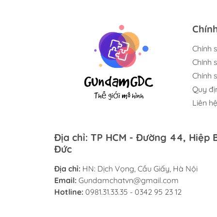
Chín
Chính 
Chính 
Chính s
Quy đị
Liên h
Địa chỉ: TP HCM - Đường 44, Hiệp 
Đức
Địa chỉ:
HN: Dịch Vọng, Cầu Giấy, Hà Nội
Email:
Gundamchatvn@gmail.com
Hotline:
0981.31.33.35 - 0342 95 23 12