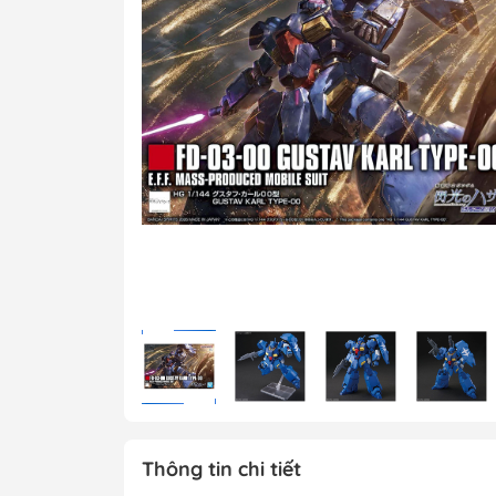
MG 1/100 Gundam
Grade)
MGEX Gundam ( 
Grade Ver.ka)
PG Gundam (Perf
Grade)
Mega Size Gund
Gundam Bandai
Gundam Daban
Gundam Jijia
Thông tin chi tiết