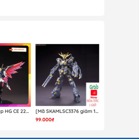
Mô hình lắp ráp HG CE 224 Destiny Revive Daban [TẶNG WING EFFECT]
[Mã SKAMLSC3376 giảm 10% đơn 100K] Mô Hình lắp ráp Gundam HG Unicorn Gundam 02 Banshee (Destroy Mode) 134 Daban
99.000₫
Liên hệ