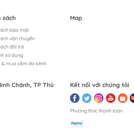
h sách
Map
sách bảo mật
sách vận chuyển
ách đổi trả
nh sử dụng
ệ & mua sắm đa kênh
Bình Chánh, TP Thủ
Kết nối với chúng tôi
Phương thức thanh toán