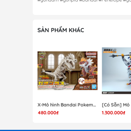
SẢN PHẨM KHÁC
- 41%
Mô hình Lắp Ráp Bandai Star Wars 1/72 Perfect Grade Millennium Falcon [2375614]
X-Mô hình Bandai Pokemon PLAMO COLLECTION Fossil Pokemon Series Tyrantrum
480.000₫
1.300.000₫
17.000.000₫