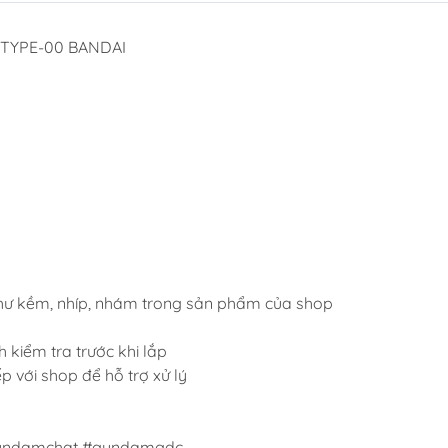
Dụng Cụ Hobb
L TYPE-00 BANDAI
Dụng Cụ Stedi
Sơn Jumpwind
Dụng Cụ Ustar 
Mô Hình
Phụ kiện Tami
Bút kẻ ( tô, bút
Sơn, Dụng Cụ 
Sơn Vallejo Tâ
Sơn Tamiya
hư kềm, nhíp, nhám trong sản phẩm của shop
Sơn BT
 kiểm tra trước khi lắp
Sơn Sunin 7
iếp với shop để hỗ trợ xử lý
Sơn Gaia
gundamchat #gundamgdc