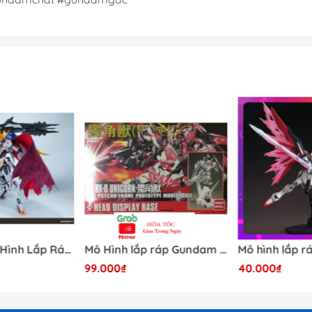
[Có Sẵn] Mô Hình Lắp Ráp 1/60 Barbatos Logar Wolf Remains Meavy Industries
Mô Hình lắp ráp Gundam HG RX-0 Unicorn Gundam Destroy Mode 100 Daban
99.000₫
40.000₫