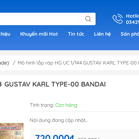
Hotli
0342
thiệu
Khuyến mãi Hot
Tin tức
Liên hệ
Sản ph
ade)
/
Mô hình lắp ráp HG UC 1/144 GUSTAV KARL TYPE-00
er
4 GUSTAV KARL TYPE-00 BANDAI
h Grade )
Tình trạng:
Còn hàng
 (Real
Nội dung đang cập nhật...
00)
720.000₫