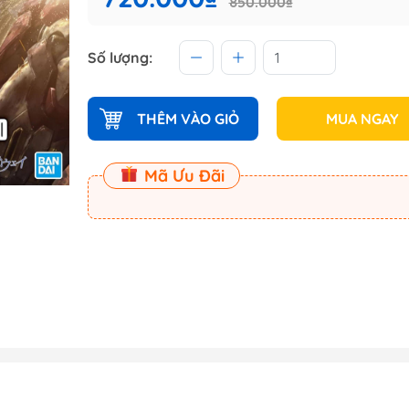
850.000₫
 (Master
Số lượng:
Master
ect
THÊM VÀO GIỎ
MUA NGAY
am
Mã Ưu Đãi
Dụng Cụ Dspia