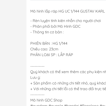
Mô hình lắp ráp HG UC 1/144 GUSTAV KAR
- Rèn luyện tính kiên nhẫn cho người chơi
- Phân phối bởi Mô Hình GDC
- Thông tin cơ bản :
PHIÊN BẢN : HG 1/144
Chiều cao: 23cm
PHÂN LOẠI SP : LẮP RÁP
----------
Quý khách có thể xem thêm các phụ kiện n
Lưu ý:
+ Sản phẩm có những chi tiết nhỏ, quý khách
+ Với những chi tiết lỗi có thể trao đổi trực t
----------
Mô hình GDC Shop
#gundam #gunpla #bandai #Penelope #