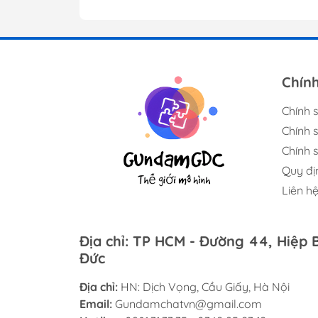
Chín
Chính 
Chính 
Chính s
Quy đị
Liên h
Địa chỉ: TP HCM - Đường 44, Hiệp 
Đức
Địa chỉ:
HN: Dịch Vọng, Cầu Giấy, Hà Nội
Email:
Gundamchatvn@gmail.com