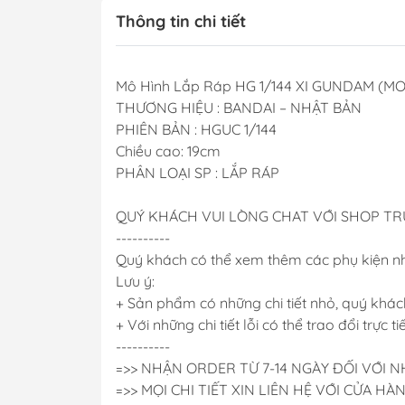
Thông tin chi tiết
Mô Hình Lắp Ráp HG 1/144 XI GUNDAM (
THƯƠNG HIỆU : BANDAI – NHẬT BẢN
PHIÊN BẢN : HGUC 1/144
Chiều cao: 19cm
PHÂN LOẠI SP : LẮP RÁP
QUÝ KHÁCH VUI LÒNG CHAT VỚI SHOP T
----------
Quý khách có thể xem thêm các phụ kiện n
Lưu ý:
+ Sản phẩm có những chi tiết nhỏ, quý khách
+ Với những chi tiết lỗi có thể trao đổi trực t
----------
=>> NHẬN ORDER TỪ 7-14 NGÀY ĐỐI VỚI
=>> MỌI CHI TIẾT XIN LIÊN HỆ VỚI CỬA HÀ