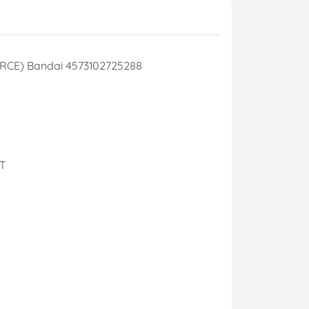
y Mio
CE) Bandai 4573102725288
- Phụ Kiện
ya
 lông, cọ)
Mr Hobby
T
y Ba Nha