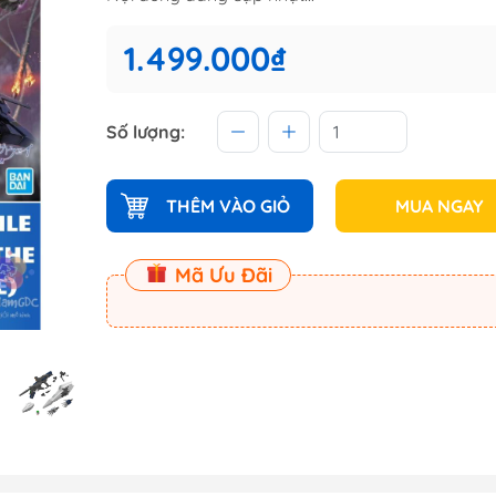
 (Master
1.499.000₫
Master
Số lượng:
ect
am
THÊM VÀO GIỎ
MUA NGAY
Mã Ưu Đãi
Dụng Cụ Dspia