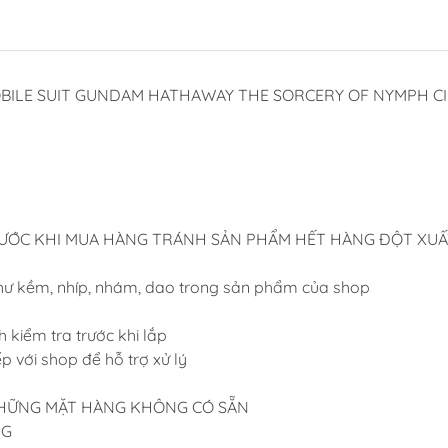
Dụng Cụ Hobb
Dụng Cụ Stedi
Sơn Jumpwind
MOBILE SUIT GUNDAM HATHAWAY THE SORCERY OF NYMPH CIR
Dụng Cụ Ustar 
Mô Hình
Phụ kiện Tami
Bút kẻ ( tô, bút
Sơn, Dụng Cụ 
RƯỚC KHI MUA HÀNG TRÁNH SẢN PHẨM HẾT HÀNG ĐỘT XUẤ
Sơn Vallejo Tâ
hư kềm, nhíp, nhám, dao trong sản phẩm của shop
Sơn Tamiya
Sơn BT
 kiểm tra trước khi lắp
iếp với shop để hỗ trợ xử lý
Sơn Sunin 7
Sơn Gaia
 NHỮNG MẶT HÀNG KHÔNG CÓ SẴN
NG