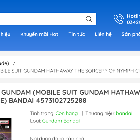
Hotli
0342
thiệu
Khuyến mãi Hot
Tin tức
Liên hệ
Sản ph
ade)
/
MOBILE SUIT GUNDAM HATHAWAY THE SORCERY OF NYMPH CIR
er
XI GUNDAM (MOBILE SUIT GUNDAM HATHA
h Grade )
E) BANDAI 4573102725288
 (Real
Tình trạng:
Còn hàng
|
Thương hiệu:
bandai
Loại:
Gundam Bandai
00)
Nội dung đang cập nhật...