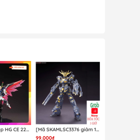
Mô hình lắp ráp HG CE 224 Destiny Revive Daban [TẶNG WING EFFECT]
[Mã SKAMLSC3376 giảm 10% đơn 100K] Mô Hình lắp ráp Gundam HG Unicorn Gundam 02 Banshee (Destroy Mode) 134 Daban
99.000₫
Liên hệ