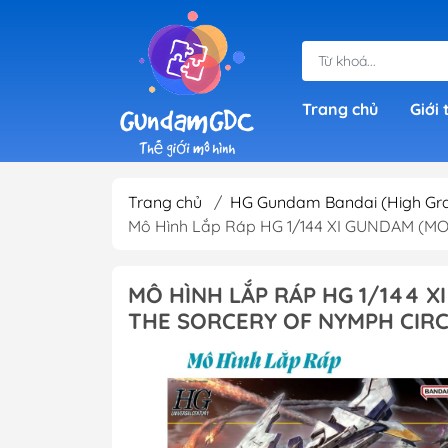
Trang chủ
Giới 
Trang chủ
/
HG Gundam Bandai (High Gr
Gundam Giá Rẻ
Mô Hình Lắp Ráp HG 1/144 XI GUNDAM (
SD Gundam (Sup
Deformed)
MÔ HÌNH LẮP RÁP HG 1/144 
HG Gundam ( Hig
THE SORCERY OF NYMPH CIRC
RG 1/144 Gundam
Grade)
IBO Gundam (1/1
RE 1/100 Gundam