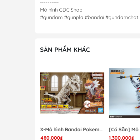
----------
Mô hình GDC Shop
#gundam #gunpla #bandai #gundamcha
SẢN PHẨM KHÁC
- 41%
Mô hình Lắp Ráp Bandai Star Wars 1/72 Perfect Grade Millennium Falcon [2375614]
X-Mô hình Bandai Pokemon PLAMO COLLECTION Fossil Pokemon Series Tyrantrum
480.000₫
1.300.000₫
17.000.000₫