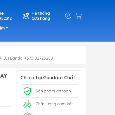
ne:
Hệ thống
952312
Cửa hàng
ẩm
CE) Bandai 4573102725288
WAY
Chỉ có tại Gundam Chất
Sản phẩm an toàn
Chất lượng cam kết