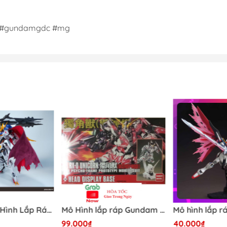
t #gundamgdc #mg
[Có Sẵn] Mô Hình Lắp Ráp 1/60 Barbatos Logar Wolf Remains Meavy Industries
Mô Hình lắp ráp Gundam HG RX-0 Unicorn Gundam Destroy Mode 100 Daban
99.000₫
40.000₫