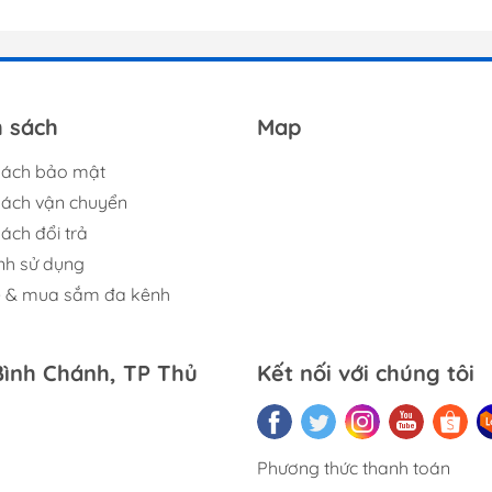
h sách
Map
sách bảo mật
sách vận chuyển
ách đổi trả
nh sử dụng
ệ & mua sắm đa kênh
Bình Chánh, TP Thủ
Kết nối với chúng tôi
Phương thức thanh toán