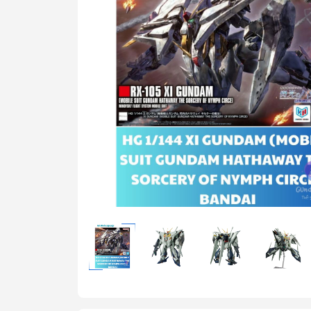
MG 1/100 Gundam
Grade)
MGEX Gundam ( 
Grade Ver.ka)
PG Gundam (Perf
Grade)
Mega Size Gund
Gundam Bandai
Gundam Daban
Gundam Jijia