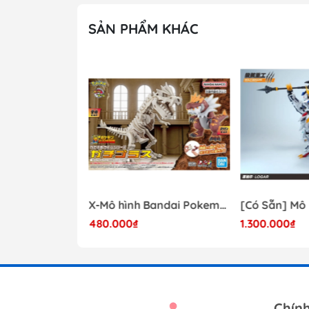
SẢN PHẨM KHÁC
- 41%
Mô hình Lắp Ráp Bandai Star Wars 1/72 Perfect Grade Millennium Falcon [2375614]
X-Mô hình Bandai Pokemon PLAMO COLLECTION Fossil Pokemon Series Tyrantrum
480.000₫
1.300.000₫
17.000.000₫
Chín