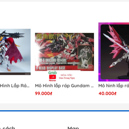
Dụng Cụ Hobb
Dụng Cụ Stedi
Sơn Jumpwind
Dụng Cụ Ustar 
Mô Hình
Phụ kiện Tami
Bút kẻ ( tô, bút
Sơn, Dụng Cụ 
Sơn Vallejo Tâ
[Có Sẵn] Mô Hình Lắp Ráp 1/60 Barbatos Logar Wolf Remains Meavy Industries
Mô Hình lắp ráp Gundam HG RX-0 Unicorn Gundam Destroy Mode 100 Daban
Sơn Tamiya
99.000₫
40.000₫
Sơn BT
Sơn Sunin 7
Sơn Gaia
h sách
Map