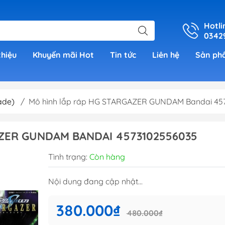
Hotli
0342
thiệu
Khuyến mãi Hot
Tin tức
Liên hệ
Sản ph
ade)
/
Mô hình lắp ráp HG STARGAZER GUNDAM Bandai 45
er
ZER GUNDAM BANDAI 4573102556035
h Grade )
Tình trạng:
Còn hàng
 (Real
Nội dung đang cập nhật...
00)
380.000₫
480.000₫