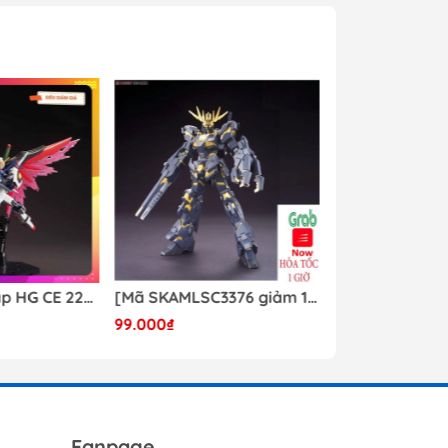
y Mio
- Phụ Kiện
ya
 lông, cọ)
Mr Hobby
y Ba Nha
Mô hình lắp ráp HG CE 224 Destiny Revive Daban [TẶNG WING EFFECT]
[Mã SKAMLSC3376 giảm 10% đơn 100K] Mô Hình lắp ráp Gundam HG Unicorn Gundam 02 Banshee (Destroy Mode) 134 Daban
99.000₫
Liên hệ
Fanpage