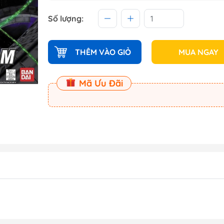
 (Master
Số lượng:
Master
THÊM VÀO GIỎ
MUA NGAY
ect
Mã Ưu Đãi
am
Dụng Cụ Dspia