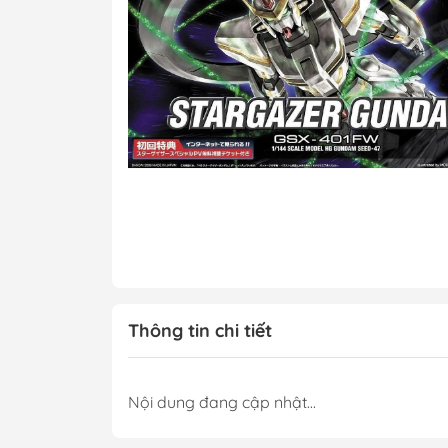
MG 1/100 Gundam
Grade)
MGEX Gundam ( 
Grade Ver.ka)
PG Gundam (Perf
Grade)
Mega Size Gund
Gundam Bandai
Gundam Daban
Gundam Jijia
Thông tin chi tiết
Nội dung đang cập nhật...