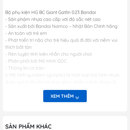
Bộ phụ kiện HG BC Giant Gatlin 023 Bandai
- Sản phậm nhựa cao cấp với độ sắc nét cao
- Sản xuất bởi Bandai Namco – Nhật Bản Chính hãng
- An toàn với trẻ em
- Phát triển trí não cho trẻ hiệu quả đi đôi với niềm vui
thích bất tận
- Rèn luyện tính kiên nhẫn cho người chơi
- Phân phối bởi Mô Hình GDC
- Thông tin cơ bản :
o Mô hình gundam (gunpla) là một loại mô hình nhựa
được gọi là Model kit, bao gồm nhiều mảnh nhựa rời
được gọi là part (bộ phận), khi lắp ráp các part lại với
nhau sẽ được mô hình hoàn chỉnh. Các mảnh nhựa rời
XEM THÊM
này được gắn trên khung nhựa gọi là runner. Mỗi một
hộp sản phẩm Gunpla bao gồm nhiều runner và các
phụ kiện liên quan, một tập sách nhỏ (manual) bên
trong giới thiệu sơ lược về mẫu Gundam trong hộp và
SẢN PHẨM KHÁC