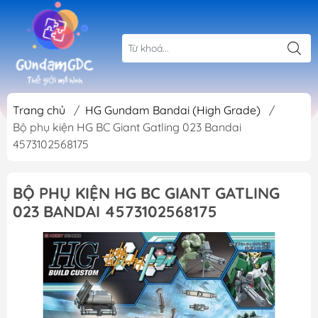
Trang chủ
/
HG Gundam Bandai (High Grade)
/
Bộ phụ kiện HG BC Giant Gatling 023 Bandai
4573102568175
BỘ PHỤ KIỆN HG BC GIANT GATLING
023 BANDAI 4573102568175