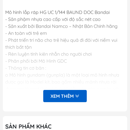
Mô hình lắp ráp HG UC 1/144 BAUND DOC Bandai
- Sản phậm nhựa cao cấp với độ sắc nét cao
- Sản xuất bởi Bandai Namco – Nhật Bản Chính hãng
- An toàn với trẻ em
- Phát triển trí não cho trẻ hiệu quả đi đôi với niềm vui
thích bất tận
- Rèn luyện tính kiên nhẫn cho người chơi
- Phân phối bởi Mô Hình GDC
- Thông tin cơ bản :
o Mô hình gundam (gunpla) là một loại mô hình nhựa
được gọi là Model kit, bao gồm nhiều mảnh nhựa rời
được gọi là part (bộ phận), khi lắp ráp các part lại với
nhau sẽ được mô hình hoàn chỉnh. Các mảnh nhựa rời
XEM THÊM
này được gắn trên khung nhựa gọi là runner. Mỗi một
hộp sản phẩm Gunpla bao gồm nhiều runner và các
phụ kiện liên quan, một tập sách nhỏ (manual) bên
trong giới thiệu sơ lược về mẫu Gundam trong hộp và
SẢN PHẨM KHÁC