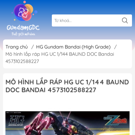
Trang chủ
/
HG Gundam Bandai (High Grade)
/
Mô hình lắp ráp HG UC 1/144 BAUND DOC Bandai
4573102588227
MÔ HÌNH LẮP RÁP HG UC 1/144 BAUND
DOC BANDAI 4573102588227