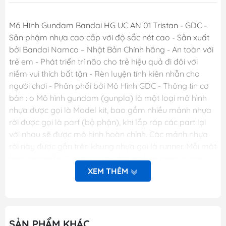
Mô Hình Gundam Bandai HG UC AN 01 Tristan - GDC -
Sản phậm nhựa cao cấp với độ sắc nét cao - Sản xuất
bởi Bandai Namco – Nhật Bản Chính hãng - An toàn với
trẻ em - Phát triển trí não cho trẻ hiệu quả đi đôi với
niềm vui thích bất tận - Rèn luyện tính kiên nhẫn cho
người chơi - Phân phối bởi Mô Hình GDC - Thông tin cơ
bản : o Mô hình gundam (gunpla) là một loại mô hình
nhựa được gọi là Model kit, bao gồm nhiều mảnh nhựa
rời được gọi là part (bộ phận), khi lắp ráp các part lại
với nhau sẽ được mô hình hoàn chỉnh. Các mảnh nhựa
rời này được gắn trên khung nhựa gọi là runner. Mỗi một
hộp sản phẩm Gunpla bao gồm nhiều runner và các
phụ kiện liên quan, một tập sách nhỏ (manual) bên
XEM THÊM
trong giới thiệu sơ lược về mẫu Gundam trong hộp và
phần hướng dẫn cách lắp ráp. o Dòng gundam với các
chi tiết hoàn hảo. o Các khớp cử động linh hoạt theo ý
muốn. o Người chơi sẽ thỏa sức sáng tạo và đam mê.
SẢN PHẨM KHÁC