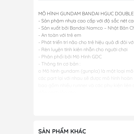
MÔ HÌNH GUNDAM BANDAI HGUC DOUBLE 
- Sản phậm nhựa cao cấp với độ sắc nét c
- Sản xuất bởi Bandai Namco – Nhật Bản C
- An toàn với trẻ em
- Phát triển trí não cho trẻ hiệu quả đi đôi vớ
- Rèn luyện tính kiên nhẫn cho người chơi
- Phân phối bởi Mô Hình GDC
- Thông tin cơ bản :
o Mô hình gundam (gunpla) là một loại mô h
các part lại với nhau sẽ được mô hình hoà
bao gồm nhiều runner và các phụ kiện liên
dẫn cách lắp ráp.
o Dòng gundam với các chi tiết hoàn hảo.
o Các khớp cử động linh hoạt theo ý muốn.
o Người chơi sẽ thỏa sức sáng tạo và đam 
THƯƠNG HIỆU : BANDAI – NHẬT BẢN
SẢN PHẨM KHÁC