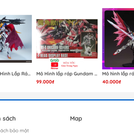
RƯỚC KHI MUA HÀNG TRÁNH SẢN PHẨM HẾT HÀNG ĐỘT XUẤ
hư kềm, nhíp, nhám, dao trong sản phẩm của shop
 kiểm tra trước khi lắp
móp trong quá trình vận chuyển, mong quý khách thông cảm
iếp với shop để hỗ trợ xử lý
[Có Sẵn] Mô Hình Lắp Ráp 1/60 Barbatos Logar Wolf Remains Meavy Industries
Mô Hình lắp ráp Gundam HG RX-0 Unicorn Gundam Destroy Mode 100 Daban
99.000₫
40.000₫
 NHỮNG MẶT HÀNG KHÔNG CÓ SẴN
NG
h sách
Map
uân Hà Nội
sách bảo mật
dc