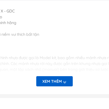
Dụng Cụ Hobb
X - GDC
Dụng Cụ Stedi
ao
Sơn Jumpwind
hính hãng
Dụng Cụ Ustar 
i niềm vui thích bất tận
Mô Hình
Phụ kiện Tami
Bút kẻ ( tô, bút
ình nhựa được gọi là Model kit, bao gồm nhiều mảnh nhựa rời
Sơn, Dụng Cụ 
n chỉnh. Các mảnh nhựa rời này được gắn trên khung nhựa gọi
Sơn Vallejo Tâ
 quan, một tập sách nhỏ (manual) bên trong giới thiệu sơ l
Sơn Tamiya
Sơn BT
XEM THÊM
Sơn Sunin 7
mê.
Sơn Gaia