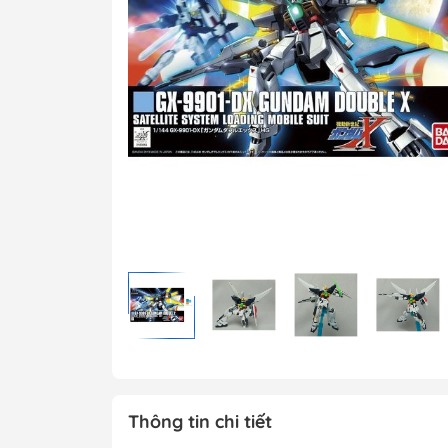
MG 1/100 Gundam
Grade)
MGEX Gundam ( 
Grade Ver.ka)
PG Gundam (Perf
Grade)
Mega Size Gund
Gundam Bandai
Gundam Daban
Gundam Jijia
Thông tin chi tiết