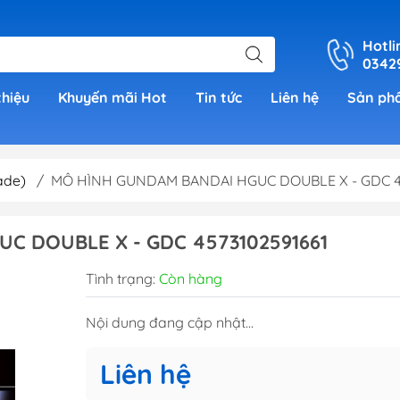
Hotli
0342
thiệu
Khuyến mãi Hot
Tin tức
Liên hệ
Sản ph
ade)
/
MÔ HÌNH GUNDAM BANDAI HGUC DOUBLE X - GDC 45
er
C DOUBLE X - GDC 4573102591661
h Grade )
Tình trạng:
Còn hàng
 (Real
Nội dung đang cập nhật...
00)
Liên hệ