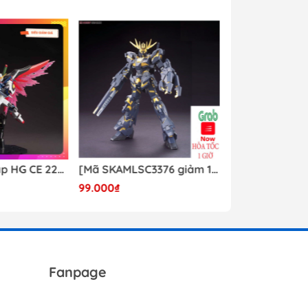
T
Mô hình lắp ráp HG CE 224 Destiny Revive Daban [TẶNG WING EFFECT]
[Mã SKAMLSC3376 giảm 10% đơn 100K] Mô Hình lắp ráp Gundam HG Unicorn Gundam 02 Banshee (Destroy Mode) 134 Daban
99.000₫
Liên hệ
Fanpage