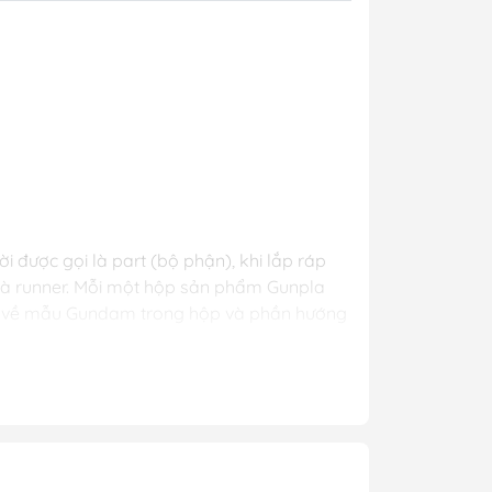
y Mio
- Phụ Kiện
ya
 lông, cọ)
 được gọi là part (bộ phận), khi lắp ráp
Mr Hobby
 là runner. Mỗi một hộp sản phẩm Gunpla
y Ba Nha
ược về mẫu Gundam trong hộp và phần hướng