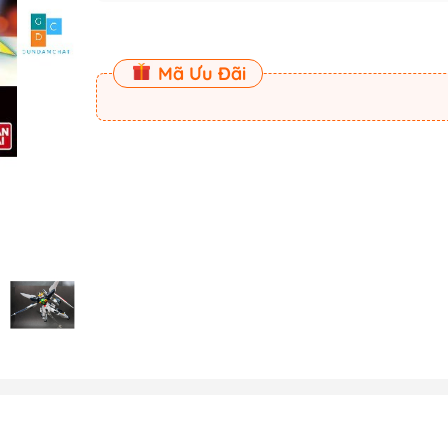
 (Master
Master
Mã Ưu Đãi
ect
am
Dụng Cụ Dspia