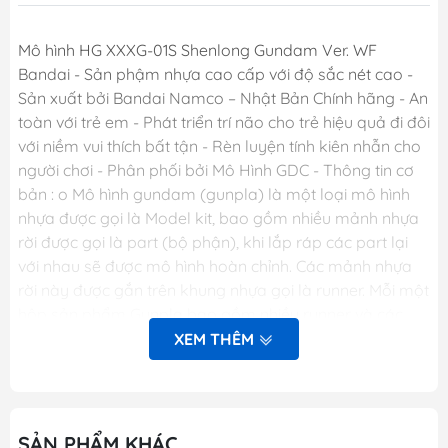
Mô hình HG XXXG-01S Shenlong Gundam Ver. WF
Bandai - Sản phậm nhựa cao cấp với độ sắc nét cao -
Sản xuất bởi Bandai Namco – Nhật Bản Chính hãng - An
toàn với trẻ em - Phát triển trí não cho trẻ hiệu quả đi đôi
với niềm vui thích bất tận - Rèn luyện tính kiên nhẫn cho
người chơi - Phân phối bởi Mô Hình GDC - Thông tin cơ
bản : o Mô hình gundam (gunpla) là một loại mô hình
nhựa được gọi là Model kit, bao gồm nhiều mảnh nhựa
rời được gọi là part (bộ phận), khi lắp ráp các part lại
với nhau sẽ được mô hình hoàn chỉnh. Các mảnh nhựa
rời này được gắn trên khung nhựa gọi là runner. Mỗi một
hộp sản phẩm Gunpla bao gồm nhiều runner và các
phụ kiện liên quan, một tập sách nhỏ (manual) bên
XEM THÊM
trong giới thiệu sơ lược về mẫu Gundam trong hộp và
phần hướng dẫn cách lắp ráp. o Dòng gundam với các
chi tiết hoàn hảo. o Các khớp cử động linh hoạt theo ý
muốn. o Người chơi sẽ thỏa sức sáng tạo và đam mê.
SẢN PHẨM KHÁC