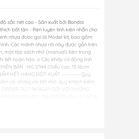
y Mio
độ sắc nét cao - Sản xuất bởi Bandai
thích bất tận - Rèn luyện tính kiên nhẫn cho
- Phụ Kiện
hình nhựa được gọi là Model kit, bao gồm
chỉnh. Các mảnh nhựa rời này được gắn trên
n, một tập sách nhỏ (manual) bên trong
ya
 tiết hoàn hảo. o Các khớp cử động linh
 lông, cọ)
IÊN BẢN : HG 1/144 Chiều cao: 13-16cm
Mr Hobby
M HẾT HÀNG ĐỘT XUẤT ---------- Quý
ẩm có những chi tiết nhỏ, quý khách kiểm
y Ba Nha
>> NHẬN ORDER TỪ 7-14 NGÀY ĐỐI VỚI NHỮNG
e: 0342952312 - 0981313335 Địa chỉ: Số 16