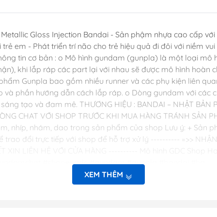
Dụng Cụ Hobb
Dụng Cụ Stedi
tallic Gloss Injection Bandai - Sản phậm nhựa cao cấp với 
Sơn Jumpwind
ẻ em - Phát triển trí não cho trẻ hiệu quả đi đôi với niềm vui 
Dụng Cụ Ustar 
hông tin cơ bản : o Mô hình gundam (gunpla) là một loại mô 
Mô Hình
hận), khi lắp ráp các part lại với nhau sẽ được mô hình hoàn 
 phẩm Gunpla bao gồm nhiều runner và các phụ kiện liên qua
Phụ kiện Tami
p và phần hướng dẫn cách lắp ráp. o Dòng gundam với các chi
Bút kẻ ( tô, bút
ức sáng tạo và đam mê. THƯƠNG HIỆU : BANDAI – NHẬT BẢN PH
Sơn, Dụng Cụ 
 LÒNG CHAT VỚI SHOP TRƯỚC KHI MUA HÀNG TRÁNH SẢN PHẨ
m, nhíp, nhám, dao trong sản phẩm của shop Lưu ý: + Sản ph
Sơn Vallejo Tâ
ó thể trao đổi trực tiếp với shop để hỗ trợ xử lý ---------- =
Sơn Tamiya
N LIÊN HỆ VỚI CỬA HÀNG ---------- Mô hình GDC Shop Hotlin
Sơn BT
#gundamchat #shopeegdc #gundam #gunpla #bandai #hg
XEM THÊM
Sơn Sunin 7
Sơn Gaia