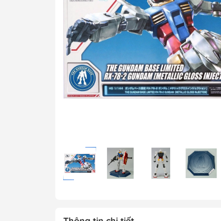
MG 1/100 Gundam
Grade)
MGEX Gundam ( 
Grade Ver.ka)
PG Gundam (Perf
Grade)
Mega Size Gund
Gundam Bandai
Gundam Daban
Gundam Jijia
Thông tin chi tiết