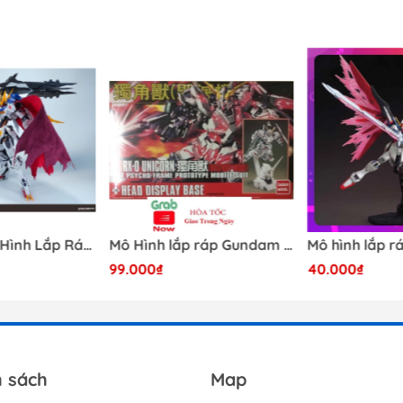
[Có Sẵn] Mô Hình Lắp Ráp 1/60 Barbatos Logar Wolf Remains Meavy Industries
Mô Hình lắp ráp Gundam HG RX-0 Unicorn Gundam Destroy Mode 100 Daban
99.000₫
40.000₫
h sách
Map