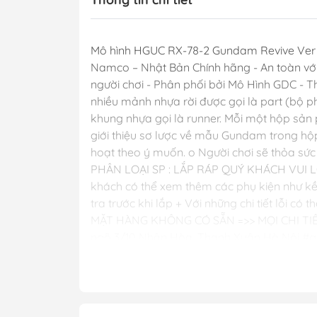
Mô hình HGUC RX-78-2 Gundam Revive Ver Me
Namco – Nhật Bản Chính hãng - An toàn với tr
người chơi - Phân phối bởi Mô Hình GDC - T
nhiều mảnh nhựa rời được gọi là part (bộ p
khung nhựa gọi là runner. Mỗi một hộp sản
giới thiệu sơ lược về mẫu Gundam trong hộ
hoạt theo ý muốn. o Người chơi sẽ thỏa s
PHÂN LOẠI SP : LẮP RÁP QUÝ KHÁCH VUI
khách có thể xem thêm các phụ kiện như kề
tra trước khi lắp + Với những chi tiết lỗi c
MẶT HÀNG KHÔNG CÓ SẴN =>> MỌI CHI TIẾT XI
ngõ 3/10 Nhân Hòa, Thanh Xuân Hà Nội 