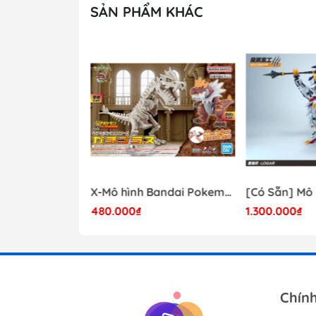
SẢN PHẨM KHÁC
- 41%
Mô hình Lắp Ráp Bandai Star Wars 1/72 Perfect Grade Millennium Falcon [2375614]
X-Mô hình Bandai Pokemon PLAMO COLLECTION Fossil Pokemon Series Tyrantrum
480.000₫
1.300.000₫
17.000.000₫
Chín