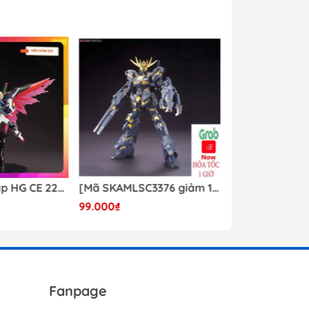
Mô hình lắp ráp HG CE 224 Destiny Revive Daban [TẶNG WING EFFECT]
[Mã SKAMLSC3376 giảm 10% đơn 100K] Mô Hình lắp ráp Gundam HG Unicorn Gundam 02 Banshee (Destroy Mode) 134 Daban
99.000₫
Liên hệ
Fanpage