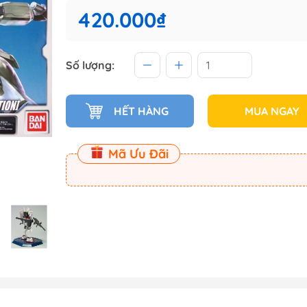
 (Master
420.000₫
Master
Số lượng:
ect
HẾT HÀNG
MUA NGAY
am
Mã Ưu Đãi
Dụng Cụ Dspia