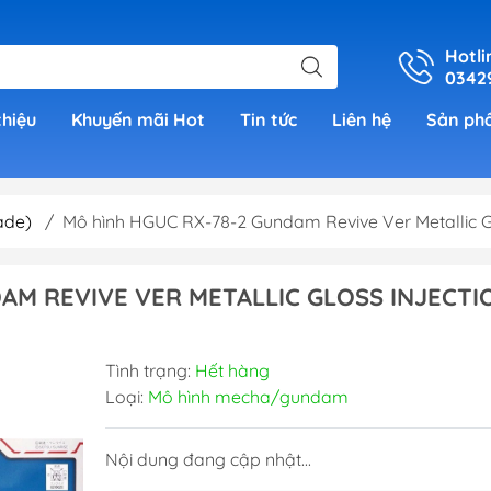
Hotli
0342
thiệu
Khuyến mãi Hot
Tin tức
Liên hệ
Sản ph
ade)
/
Mô hình HGUC RX-78-2 Gundam Revive Ver Metallic Gl
er
AM REVIVE VER METALLIC GLOSS INJECTI
h Grade )
Tình trạng:
Hết hàng
 (Real
Loại:
Mô hình mecha/gundam
00)
Nội dung đang cập nhật...