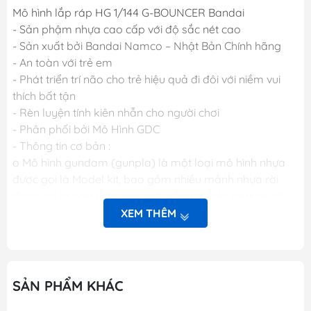
Mô hình lắp ráp HG 1/144 G-BOUNCER Bandai
- Sản phậm nhựa cao cấp với độ sắc nét cao
- Sản xuất bởi Bandai Namco – Nhật Bản Chính hãng
- An toàn với trẻ em
- Phát triển trí não cho trẻ hiệu quả đi đôi với niềm vui
thích bất tận
- Rèn luyện tính kiên nhẫn cho người chơi
- Phân phối bởi Mô Hình GDC
- Thông tin cơ bản :
o Mô hình gundam (gunpla) là một loại mô hình nhựa
được gọi là Model kit, bao gồm nhiều mảnh nhựa rời
được gọi là part (bộ phận), khi lắp ráp các part lại với
nhau sẽ được mô hình hoàn chỉnh. Các mảnh nhựa rời
XEM THÊM
này được gắn trên khung nhựa gọi là runner. Mỗi một
hộp sản phẩm Gunpla bao gồm nhiều runner và các
phụ kiện liên quan, một tập sách nhỏ (manual) bên
trong giới thiệu sơ lược về mẫu Gundam trong hộp và
SẢN PHẨM KHÁC
phần hướng dẫn cách lắp ráp.