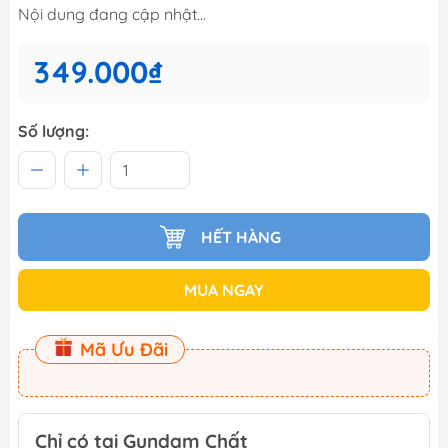
Nội dung đang cập nhật...
349.000₫
Số lượng:
HẾT HÀNG
MUA NGAY
Mã Ưu Đãi
Chỉ có tại Gundam Chất