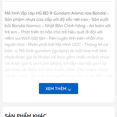
Mô hình lắp ráp HG BD R Gundam Anima rize Bandai -
Sản phậm nhựa cao cấp với độ sắc nét cao - Sản xuất
bởi Bandai Namco – Nhật Bản Chính hãng - An toàn với
trẻ em - Phát triển trí não cho trẻ hiệu quả đi đôi với
niềm vui thích bất tận - Rèn luyện tính kiên nhẫn cho
người chơi - Phân phối bởi Mô Hình GDC - Thông tin cơ
bản : o Mô hình gundam (gunpla) là một loại mô hình
nhựa được gọi là Model kit, bao gồm nhiều mảnh nhựa
rời được gọi là part (bộ phận), khi lắp ráp các part lại
với nhau sẽ được mô hình hoàn chỉnh. Các mảnh nhựa
rời này được gắn trên khung nhựa gọi là runner. Mỗi một
hộp sản phẩm Gunpla bao gồm nhiều runner và các
phụ kiện liên quan, một tập sách nhỏ (manual) bên
XEM THÊM
trong giới thiệu sơ lược về mẫu Gundam trong hộp và
phần hướng dẫn cách lắp ráp. o Dòng gundam với các
chi tiết hoàn hảo. o Các khớp cử động linh hoạt theo ý
muốn. o Người chơi sẽ thỏa sức sáng tạo và đam mê.
SẢN PHẨM KHÁC