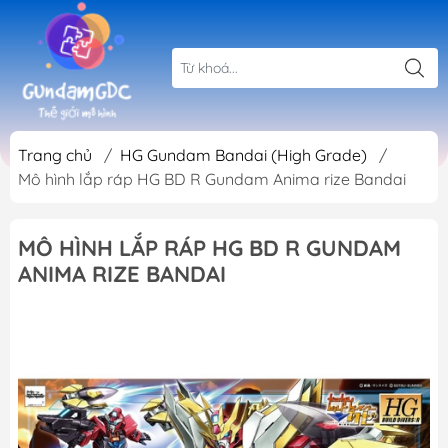
Trang chủ
/
HG Gundam Bandai (High Grade)
/
Mô hình lắp ráp HG BD R Gundam Anima rize Bandai
MÔ HÌNH LẮP RÁP HG BD R GUNDAM
ANIMA RIZE BANDAI