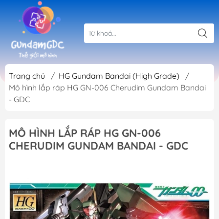
Trang chủ
/
HG Gundam Bandai (High Grade)
/
Mô hình lắp ráp HG GN-006 Cherudim Gundam Bandai
- GDC
MÔ HÌNH LẮP RÁP HG GN-006
CHERUDIM GUNDAM BANDAI - GDC