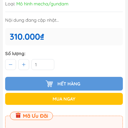
Loại:
Mô hình mecha/gundam
Nội dung đang cập nhật...
310.000₫
Số lượng:
HẾT HÀNG
MUA NGAY
Mã Ưu Đãi