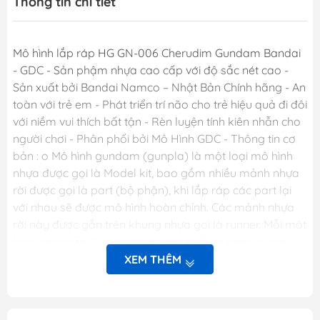
Thông tin chi tiết
Mô hình lắp ráp HG GN-006 Cherudim Gundam Bandai
- GDC - Sản phậm nhựa cao cấp với độ sắc nét cao -
Sản xuất bởi Bandai Namco – Nhật Bản Chính hãng - An
toàn với trẻ em - Phát triển trí não cho trẻ hiệu quả đi đôi
với niềm vui thích bất tận - Rèn luyện tính kiên nhẫn cho
người chơi - Phân phối bởi Mô Hình GDC - Thông tin cơ
bản : o Mô hình gundam (gunpla) là một loại mô hình
nhựa được gọi là Model kit, bao gồm nhiều mảnh nhựa
rời được gọi là part (bộ phận), khi lắp ráp các part lại
với nhau sẽ được mô hình hoàn chỉnh. Các mảnh nhựa
rời này được gắn trên khung nhựa gọi là runner. Mỗi một
hộp sản phẩm Gunpla bao gồm nhiều runner và các
phụ kiện liên quan, một tập sách nhỏ (manual) bên
XEM THÊM
trong giới thiệu sơ lược về mẫu Gundam trong hộp và
phần hướng dẫn cách lắp ráp. o Dòng gundam với các
chi tiết hoàn hảo. o Các khớp cử động linh hoạt theo ý