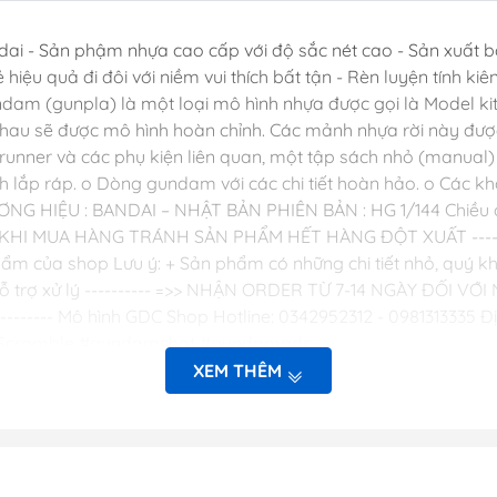
Dụng Cụ Hobb
i - Sản phậm nhựa cao cấp với độ sắc nét cao - Sản xuất b
Dụng Cụ Stedi
rẻ hiệu quả đi đôi với niềm vui thích bất tận - Rèn luyện tính k
Sơn Jumpwind
ndam (gunpla) là một loại mô hình nhựa được gọi là Model ki
i nhau sẽ được mô hình hoàn chỉnh. Các mảnh nhựa rời này đượ
Dụng Cụ Ustar 
ner và các phụ kiện liên quan, một tập sách nhỏ (manual) b
Mô Hình
ắp ráp. o Dòng gundam với các chi tiết hoàn hảo. o Các kh
Phụ kiện Tami
ƠNG HIỆU : BANDAI – NHẬT BẢN PHIÊN BẢN : HG 1/144 Chiều 
Bút kẻ ( tô, bút
I MUA HÀNG TRÁNH SẢN PHẨM HẾT HÀNG ĐỘT XUẤT --------
ẩm của shop Lưu ý: + Sản phẩm có những chi tiết nhỏ, quý khá
Sơn, Dụng Cụ 
op để hỗ trợ xử lý ---------- =>> NHẬN ORDER TỪ 7-14 NGÀY Đ
Sơn Vallejo Tâ
------ Mô hình GDC Shop Hotline: 0342952312 - 0981313335 Đị
Sơn Tamiya
#Scramble #gundamchat #gundamgdc
Sơn BT
XEM THÊM
Sơn Sunin 7
Sơn Gaia