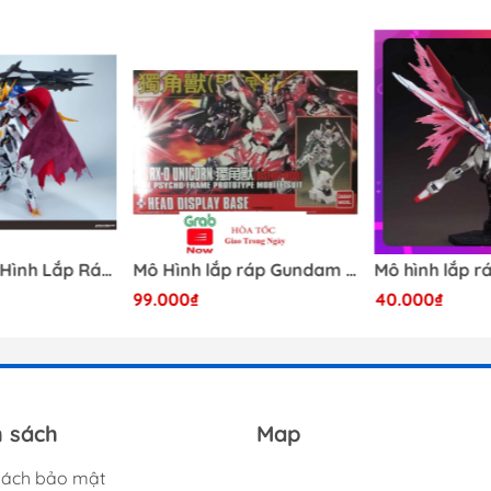
[Có Sẵn] Mô Hình Lắp Ráp 1/60 Barbatos Logar Wolf Remains Meavy Industries
Mô Hình lắp ráp Gundam HG RX-0 Unicorn Gundam Destroy Mode 100 Daban
99.000₫
40.000₫
h sách
Map
sách bảo mật