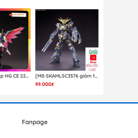
Mô hình lắp ráp HG CE 224 Destiny Revive Daban [TẶNG WING EFFECT]
[Mã SKAMLSC3376 giảm 10% đơn 100K] Mô Hình lắp ráp Gundam HG Unicorn Gundam 02 Banshee (Destroy Mode) 134 Daban
99.000₫
Liên hệ
Fanpage