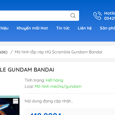
Hotli
0342
thiệu
Khuyến mãi Hot
Tin tức
Liên hệ
Sản ph
ade)
/
Mô hình lắp ráp HG Scramble Gundam Bandai
er
BLE GUNDAM BANDAI
h Grade )
Tình trạng:
Hết hàng
Loại:
Mô hình mecha/gundam
 (Real
Nội dung đang cập nhật...
00)