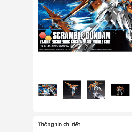
MG 1/100 Gundam
Grade)
MGEX Gundam ( 
Grade Ver.ka)
PG Gundam (Perf
Grade)
Mega Size Gund
Gundam Bandai
Gundam Daban
Gundam Jijia
Thông tin chi tiết