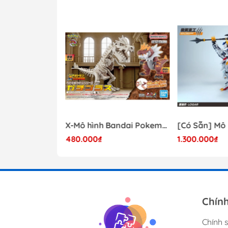
- 41%
Mô hình Lắp Ráp Bandai Star Wars 1/72 Perfect Grade Millennium Falcon [2375614]
X-Mô hình Bandai Pokemon PLAMO COLLECTION Fossil Pokemon Series Tyrantrum
480.000₫
1.300.000₫
17.000.000₫
Chín
Chính 