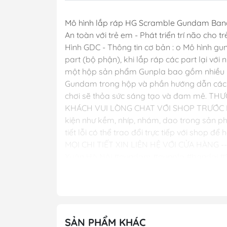
Mô hình lắp ráp HG Scramble Gundam Banda
An toàn với trẻ em - Phát triển trí não cho t
Hình GDC - Thông tin cơ bản : o Mô hình gu
part (bộ phận), khi lắp ráp các part lại vớ
một hộp sản phẩm Gunpla bao gồm nhiều run
Gundam trong hộp và phần hướng dẫn cách l
chơi sẽ thỏa sức sáng tạo và đam mê. THƯ
KHÁCH VUI LÒNG CHAT VỚI SHOP TRƯỚC KH
kiện như kềm, nhíp, nhám, dao trong sản ph
tiết lỗi có thể trao đổi trực tiếp với sh
MỌI CHI TIẾT XIN LIÊN HỆ VỚI CỬA HÀNG ----
Xuân Hà Nội #gundam #gunpla #bandai 
SẢN PHẨM KHÁC