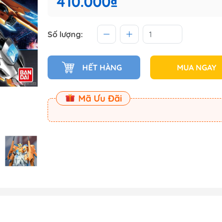
410.000₫
 (Master
Số lượng:
Master
ect
HẾT HÀNG
MUA NGAY
am
Mã Ưu Đãi
Dụng Cụ Dspia