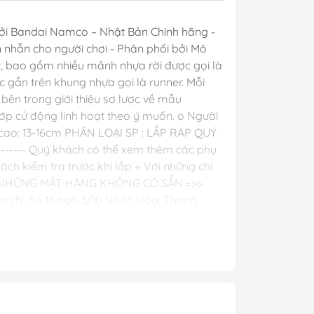
y Mio
ởi Bandai Namco – Nhật Bản Chính hãng -
iên nhẫn cho người chơi - Phân phối bởi Mô
t, bao gồm nhiều mảnh nhựa rời được gọi là
c gắn trên khung nhựa gọi là runner. Mỗi
- Phụ Kiện
ên trong giới thiệu sơ lược về mẫu
ớp cử động linh hoạt theo ý muốn. o Người
ya
cao: 13-16cm PHÂN LOẠI SP : LẮP RÁP QUÝ
 lông, cọ)
-- Quý khách có thể xem thêm các phụ
ch kiểm tra trước khi lắp + Với những chi
Mr Hobby
ỐI VỚI NHỮNG MẶT HÀNG KHÔNG CÓ SẴN =>>
y Ba Nha
a chỉ: Số 16 ngõ 3/10 Nhân Hòa, Thanh