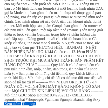
cho người chơi - Phân phối bởi Mô Hình GDC - Thông tin cơ
bản : o Mô hình gundam (gunpla) là một loại mô hình nhựa được
gọi là Model kit, bao gồm nhiều mảnh nhựa rời được gọi là part
(bộ phận), khi lắp ráp các part lại với nhau sẽ được mô hình hoàn
chỉnh. Các mảnh nhựa rời này được gắn trên khung nhựa gọi là
runner. Mỗi một hộp sản phẩm Gunpla bao gồm nhiều runner và
các phụ kiện liên quan, một tập sách nhỏ (manual) bên trong giới
thiệu sơ lược về mẫu Gundam trong hộp và phần hướng dẫn
cách lắp ráp. o Dòng gundam với các chi tiết hoàn hảo. o Các
khớp cử động linh hoạt theo ý muốn. o Người chơi sẽ thỏa sức
sáng tạo và đam mê. THƯƠNG HIỆU : BANDAI – NHẬT
BẢN PHIÊN BẢN : HG 1/144 Chiều cao: 13-16cm PHÂN
LOẠI SP : LẮP RÁP QUÝ KHÁCH VUI LÒNG CHAT VỚI
SHOP TRƯỚC KHI MUA HÀNG TRÁNH SẢN PHẨM HẾT
HÀNG ĐỘT XUẤT ---------- Quý khách có thể xem thêm các
phụ kiện như kềm, nhíp, nhám, dao trong sản phẩm của shop
Lưu ý: + Sản phẩm có những chi tiết nhỏ, quý khách kiểm tra
trước khi lắp + Với những chi tiết lỗi có thể trao đổi trực tiếp với
shop để hỗ trợ xử lý ---------- =>> NHẬN ORDER TỪ 7-14
NGÀY ĐỐI VỚI NHỮNG MẶT HÀNG KHÔNG CÓ SẴN
=>> MỌI CHI TIẾT XIN LIÊN HỆ VỚI CỬA HÀNG ----------
Mô hình GDC Shop Hotline: 0342952312 - 0981313335
#gundamchat #shopeegdc #gundam #gunpla #bandai #hg #sky
Xem thêm
Thu gọn