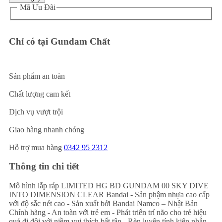
Mã Ưu Đãi
Chỉ có tại Gundam Chất
Sản phẩm an toàn
Chất lượng cam kết
Dịch vụ vượt trội
Giao hàng nhanh chóng
Hỗ trợ mua hàng
0342 95 2312
Thông tin chi tiết
Mô hình lắp ráp LIMITED HG BD GUNDAM 00 SKY DIVE
INTO DIMENSION CLEAR Bandai - Sản phậm nhựa cao cấp
với độ sắc nét cao - Sản xuất bởi Bandai Namco – Nhật Bản
Chính hãng - An toàn với trẻ em - Phát triển trí não cho trẻ hiệu
quả đi đôi với niềm vui thích bất tận - Rèn luyện tính kiên nhẫn