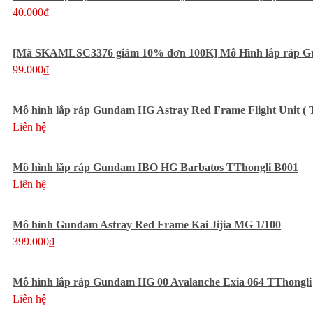
40.000₫
[Mã SKAMLSC3376 giảm 10% đơn 100K] Mô Hình lắp ráp Gu
99.000₫
Mô hình lắp ráp Gundam HG Astray Red Frame Flight Unit ( 
Liên hệ
Mô hình lắp ráp Gundam IBO HG Barbatos TThongli B001
Liên hệ
Mô hình Gundam Astray Red Frame Kai Jijia MG 1/100
399.000₫
Mô hình lắp ráp Gundam HG 00 Avalanche Exia 064 TThongli
Liên hệ