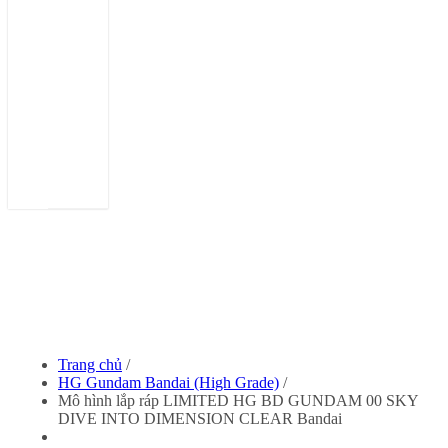
Dụng Cụ Hobby Mio
Dụng Cụ Stedi
Sơn Jumpwind
Dụng Cụ Ustar - Phụ Kiện Mô Hình
Phụ kiện Tamiya
Bút kẻ ( tô, bút lông, cọ)
Sơn, Dụng Cụ Mr Hobby
Sơn Vallejo Tây Ba Nha
Sơn Tamiya
Sơn BT
Sơn Sunin 7
Sơn Gaia
Trang chủ
/
HG Gundam Bandai (High Grade)
/
Mô hình lắp ráp LIMITED HG BD GUNDAM 00 SKY
DIVE INTO DIMENSION CLEAR Bandai