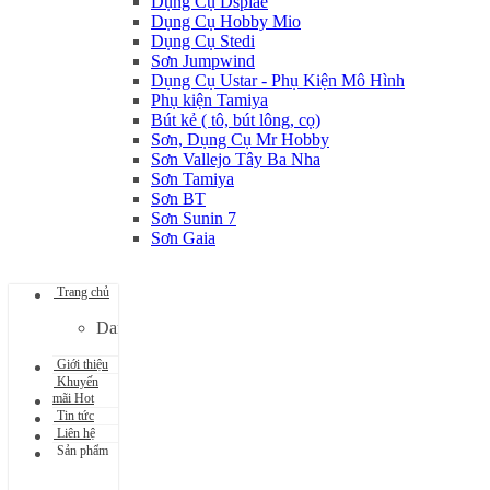
Dụng Cụ Dspiae
Dụng Cụ Hobby Mio
Dụng Cụ Stedi
Sơn Jumpwind
Dụng Cụ Ustar - Phụ Kiện Mô Hình
Phụ kiện Tamiya
Bút kẻ ( tô, bút lông, cọ)
Sơn, Dụng Cụ Mr Hobby
Sơn Vallejo Tây Ba Nha
Sơn Tamiya
Sơn BT
Sơn Sunin 7
Sơn Gaia
Trang chủ
Danh mục đang cập nhật...
Giới thiệu
Khuyến
mãi Hot
Tin tức
Liên hệ
Sản phẩm
Gundam Giá Rẻ