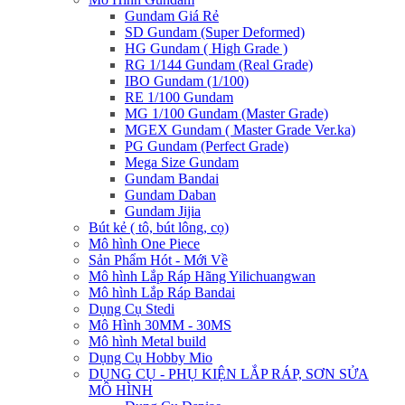
Gundam Giá Rẻ
SD Gundam (Super Deformed)
HG Gundam ( High Grade )
RG 1/144 Gundam (Real Grade)
IBO Gundam (1/100)
RE 1/100 Gundam
MG 1/100 Gundam (Master Grade)
MGEX Gundam ( Master Grade Ver.ka)
PG Gundam (Perfect Grade)
Mega Size Gundam
Gundam Bandai
Gundam Daban
Gundam Jijia
Bút kẻ ( tô, bút lông, cọ)
Mô hình One Piece
Sản Phẩm Hót - Mới Về
Mô hình Lắp Ráp Hãng Yilichuangwan
Mô hình Lắp Ráp Bandai
Dụng Cụ Stedi
Mô Hình 30MM - 30MS
Mô hình Metal build
Dụng Cụ Hobby Mio
DỤNG CỤ - PHỤ KIỆN LẮP RÁP, SƠN SỬA
MÔ HÌNH