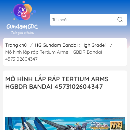
Trang chủ
/
HG Gundam Bandai (High Grade)
/
Mô hình lắp ráp Tertium Arms HGBDR Bandai
4573102604347
MÔ HÌNH LẮP RÁP TERTIUM ARMS
HGBDR BANDAI 4573102604347