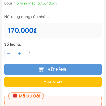
Loại:
Mô hình mecha/gundam
Nội dung đang cập nhật...
170.000₫
Số lượng:
HẾT HÀNG
MUA NGAY
Mã Ưu Đãi