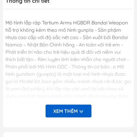
Thông tin chi tiết
Mô hình lắp ráp Tertium Arms HGBDR Bandai Weapon
hỗ trợ không kèm theo mô hình gunpla - Sản phậm
nhựa cao cấp với độ sắc nét cao - Sản xuất bởi Bandai
Namco – Nhật Bản Chính hãng - An toàn với trẻ em -
Phát triển trí não cho trẻ hiệu quả đi đôi với niềm vui
thích bất tận - Rèn luyện tính kiên nhẫn cho người chơi -
Phân phối bởi Mô Hình GDC - Thông tin cơ bản : o Mô
hình gundam (gunpla) là một loại mô hình nhựa được
gọi là Model kit, bao gồm nhiều mảnh nhựa rời được gọi
là part (bộ phận), khi lắp ráp các part lại với nhau sẽ
được mô hình hoàn chỉnh. Các mảnh nhựa rời này được
gắn trên khung nhựa gọi là runner. Mỗi một hộp sản
phẩm Gunpla bao gồm nhiều runner và các phụ kiện
XEM THÊM
liên quan, một tập sách nhỏ (manual) bên trong giới
thiệu sơ lược về mẫu Gundam trong hộp và phần hướng
dẫn cách lắp ráp. o Dòng gundam với các chi tiết hoàn